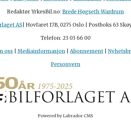
Redaktør YrkesBil.no:
Brede Høgseth Wardrum
rlaget AS
| Hovfaret 17B, 0275 Oslo | Postboks 63 Skø
Telefon: 23 03 66 00
m oss
|
Mediainformasjon
|
Abonnement
|
Nyhetsb
Personvern
Powered by Labrador CMS