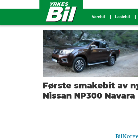
Varebil
Lastebil
Tag:
mallorca
Første smakebit av n
Nissan NP300 Navara
BilNorg