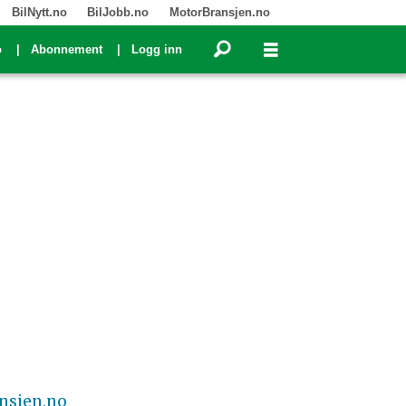
BilNytt.no
BilJobb.no
MotorBransjen.no
o
Abonnement
Logg inn
nsjen.no