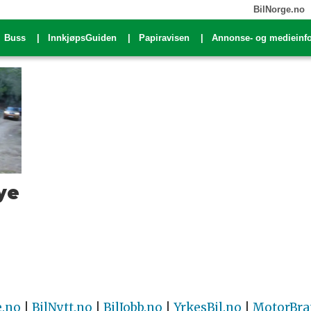
BilNorge.no
Buss
InnkjøpsGuiden
Papiravisen
Annonse- og medieinf
ye
e.no
|
BilNytt.no
|
BilJobb.no
|
YrkesBil.no
|
MotorBra