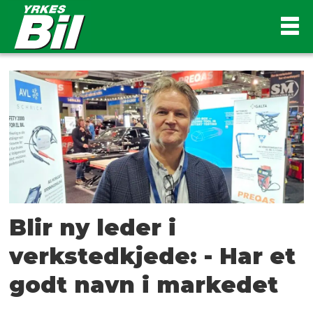
Tag:
tunge
kjøretøy
Blir ny leder i
verkstedkjede: - Har et
godt navn i markedet