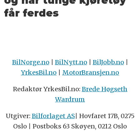
og når tunge kjøretøy
får ferdes
BilNorge.no
|
BilNytt.no
|
BilJobb.no
|
YrkesBil.no
|
MotorBransjen.no
Redaktør YrkesBil.no:
Brede Høgseth
Wardrum
Utgiver:
Bilforlaget AS
| Hovfaret 17B, 0275
Oslo | Postboks 63 Skøyen, 0212 Oslo