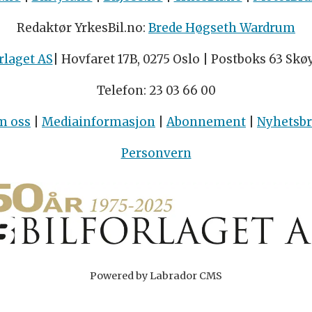
Redaktør YrkesBil.no:
Brede Høgseth Wardrum
rlaget AS
| Hovfaret 17B, 0275 Oslo | Postboks 63 Skø
Telefon: 23 03 66 00
m oss
|
Mediainformasjon
|
Abonnement
|
Nyhetsb
Personvern
Powered by Labrador CMS