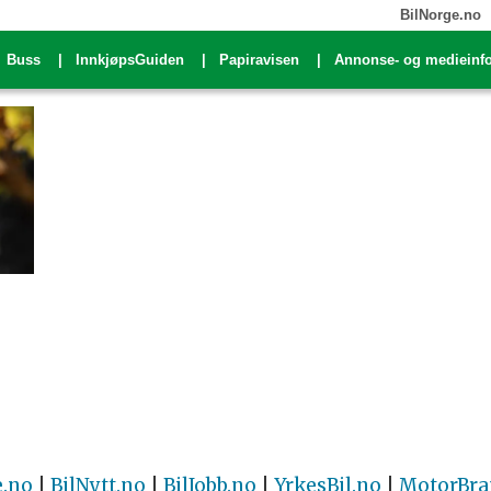
BilNorge.no
Buss
InnkjøpsGuiden
Papiravisen
Annonse- og medieinf
e.no
|
BilNytt.no
|
BilJobb.no
|
YrkesBil.no
|
MotorBra