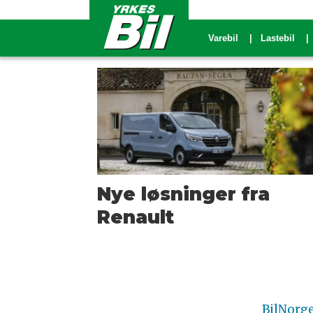
Varebil
Lastebil
Tag:
grand
kangoo
Nye løsninger fra
Renault
BilNorg