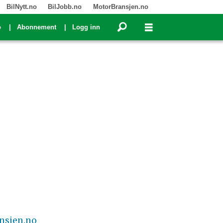
BilNytt.no
BilJobb.no
MotorBransjen.no
o
Abonnement
Logg inn
nsjen.no