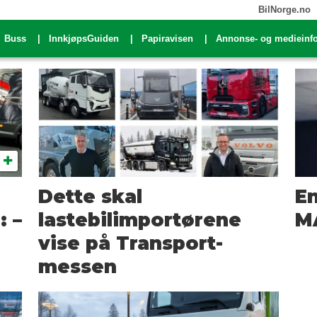
BilNorge.no
Buss
InnkjøpsGuiden
Papiravisen
Annonse- og medieinf
Dette skal
En
: –
lastebilimportørene
M
vise på Transport-
messen