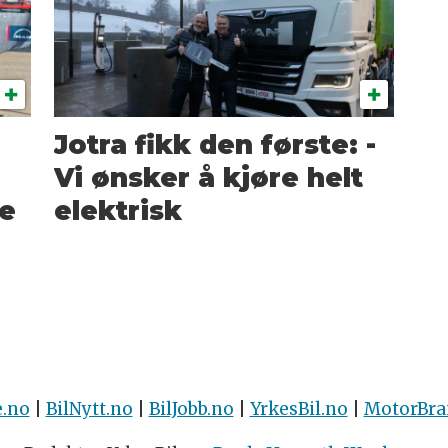
Jotra fikk den første: -
Vi ønsker å kjøre helt
de
elektrisk
e.no
|
BilNytt.no
|
BilJobb.no
|
YrkesBil.no
|
MotorBra