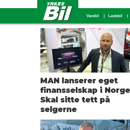
Varebil
Lastebil
Tag:
man
truck
bus
MAN lanserer eget
finansselskap i Norge
norge
Skal sitte tett på
selgerne