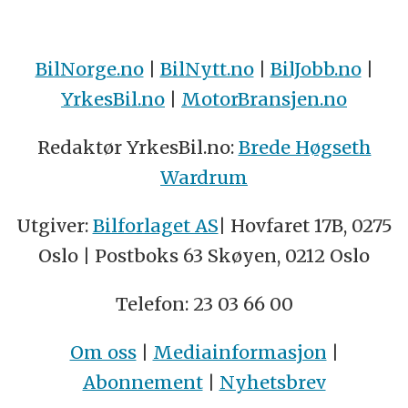
BilNorge.no
|
BilNytt.no
|
BilJobb.no
|
YrkesBil.no
|
MotorBransjen.no
Redaktør YrkesBil.no:
Brede Høgseth
Wardrum
Utgiver:
Bilforlaget AS
| Hovfaret 17B, 0275
Oslo | Postboks 63 Skøyen, 0212 Oslo
Telefon: 23 03 66 00
Om oss
|
Mediainformasjon
|
Abonnement
|
Nyhetsbrev