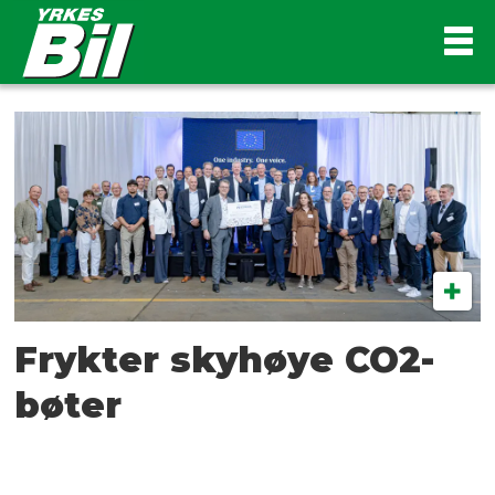
Tag:
tilhengerprodusente
Frykter skyhøye CO2-
bøter