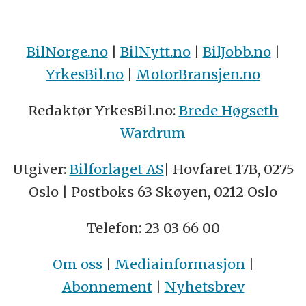
BilNorge.no
|
BilNytt.no
|
BilJobb.no
|
YrkesBil.no
|
MotorBransjen.no
Redaktør YrkesBil.no:
Brede Høgseth
Wardrum
Utgiver:
Bilforlaget AS
| Hovfaret 17B, 0275
Oslo | Postboks 63 Skøyen, 0212 Oslo
Telefon: 23 03 66 00
Om oss
|
Mediainformasjon
|
Abonnement
|
Nyhetsbrev