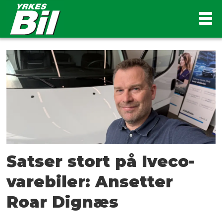
Tag:
elektriske
varebiler
Satser stort på Iveco-
varebiler: Ansetter
Roar Dignæs