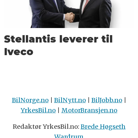
Stellantis leverer til
Iveco
BilNorge.no
|
BilNytt.no
|
BilJobb.no
|
YrkesBil.no
|
MotorBransjen.no
Redaktør YrkesBil.no:
Brede Høgseth
Wardrum