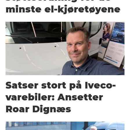
minste el-kjøretøyene
Satser stort på Iveco-
varebiler: Ansetter
Roar Dignæs