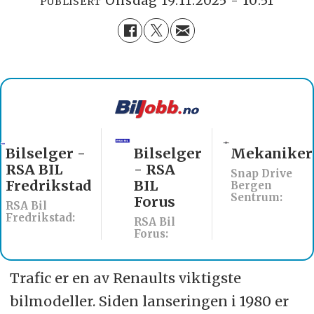
onsdag 19.11.2025 - 10:51
PUBLISERT
Bilselger
Mekaniker
Billakkerer
- RSA
søkes til
Snap Drive
BIL
Werksta
Bergen
Sentrum:
Forus
Åsane
RSA Bil
Werksta Norge:
Forus:
Trafic er en av Renaults viktigste
bilmodeller. Siden lanseringen i 1980 er