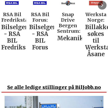
RSA Bil
Snap
Werksta
Rodin &
d:
Forus:
Drive
Norge:
Co AS:
Bergen
Bilselger
Billakkerer
Service
Sentrum:
- RSA
søkes
verkste
Mekaniker
BIL
til
Nordla
tad
Forus
Werksta
Åsane
Se
alle ledige stillinger på BilJobb.no