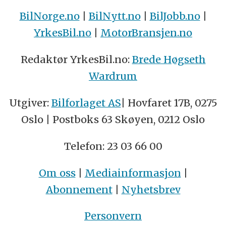
BilNorge.no
|
BilNytt.no
|
BilJobb.no
|
YrkesBil.no
|
MotorBransjen.no
Redaktør YrkesBil.no:
Brede Høgseth
Wardrum
Utgiver:
Bilforlaget AS
| Hovfaret 17B, 0275
Oslo | Postboks 63 Skøyen, 0212 Oslo
Telefon: 23 03 66 00
Om oss
|
Mediainformasjon
|
Abonnement
|
Nyhetsbrev
Personvern