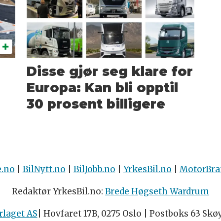
Disse gjør seg klare for
Europa: Kan bli opptil
30 prosent billigere
e.no
|
BilNytt.no
|
BilJobb.no
|
YrkesBil.no
|
MotorBra
Redaktør YrkesBil.no:
Brede Høgseth Wardrum
rlaget AS
| Hovfaret 17B, 0275 Oslo | Postboks 63 Skø