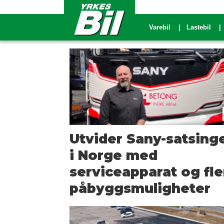
Varebil
Lastebil
Tag:
kina-
produksjon
Utvider Sany-satsing
i Norge med
serviceapparat og fle
påbyggsmuligheter