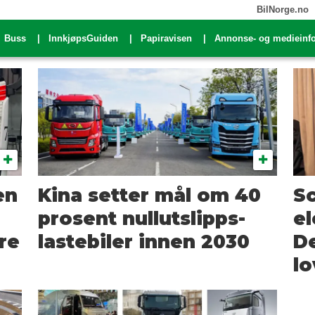
BilNorge.no
Buss
InnkjøpsGuiden
Papiravisen
Annonse- og medieinf
en
Kina setter mål om 40
Sc
prosent nullutslipps-
el
re
lastebiler innen 2030
De
lo