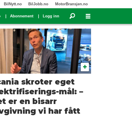
BilNytt.no
BilJobb.no
MotorBransjen.no
o
Abonnement
Logg inn
ania skroter eget
ektrifiserings-mål: –
t er en bisarr
vgivning vi har fått