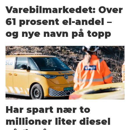
Varebilmarkedet: Over
61 prosent el-andel –
og nye navn på topp
Har spart nær to
millioner liter diesel