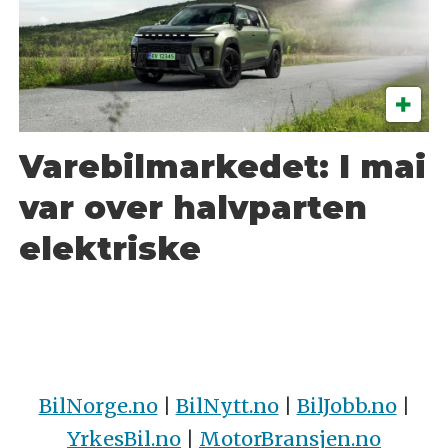
Varebilmarkedet: I mai
var over halvparten
elektriske
BilNorge.no
|
BilNytt.no
|
BilJobb.no
|
YrkesBil.no
|
MotorBransjen.no