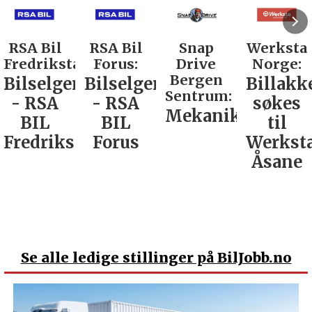
RSA Bil
Snap
Werksta
Rodin &
d:
Forus:
Drive
Norge:
Co AS:
Bergen
Bilselger
Billakkerer
Service
Sentrum:
- RSA
søkes
verkste
Mekaniker
BIL
til
Nordla
tad
Forus
Werksta
Åsane
Se
alle ledige stillinger på BilJobb.no