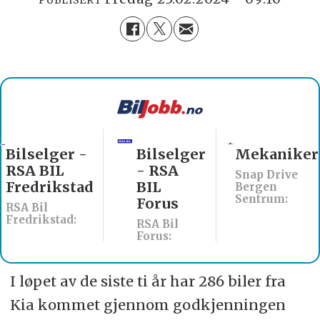
Bilselger
Mekaniker
Billakkerer
- RSA
søkes til
Snap Drive
BIL
Werksta
Bergen
Sentrum:
Forus
Åsane
RSA Bil
Werksta Norge:
Forus:
I løpet av de siste ti år har 286 biler fra
Kia kommet gjennom godkjenningen