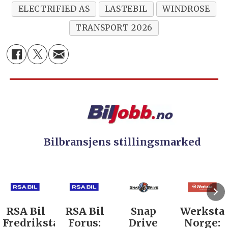
ELECTRIFIED AS
LASTEBIL
WINDROSE
TRANSPORT 2026
Bilbransjens stillingsmarked
RSA Bil
Snap
Werksta
Rodin &
d:
Forus:
Drive
Norge:
Co AS: