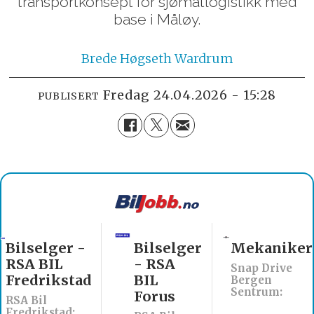
transportkonsept for sjømatlogistikk med
base i Måløy.
Brede
Høgseth Wardrum
fredag 24.04.2026 - 15:28
PUBLISERT
Bilselger
Mekaniker
Billakkerer
- RSA
søkes til
Snap Drive
BIL
Werksta
Bergen
Sentrum:
Forus
Åsane