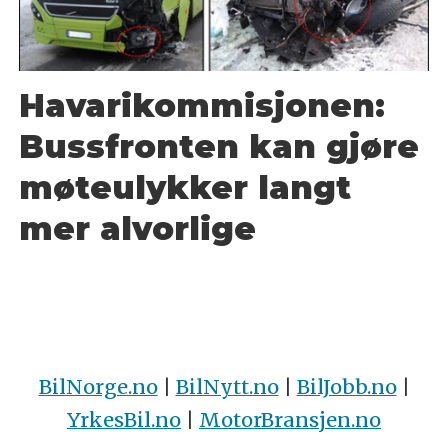
Havarikommisjonen:
Bussfronten kan gjøre
møteulykker langt
mer alvorlige
BilNorge.no
|
BilNytt.no
|
BilJobb.no
|
YrkesBil.no
|
MotorBransjen.no