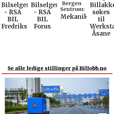
Bergen
Bilselger
Billakkerer
Service
Sentrum:
- RSA
søkes
verkste
Mekaniker
BIL
til
Nordla
tad
Forus
Werksta
Åsane
Se
alle ledige stillinger på BilJobb.no