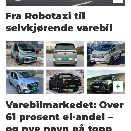
Fra Robotaxi til
selvkjørende varebil
Varebilmarkedet: Over
61 prosent el-andel –
og nye navn på topp