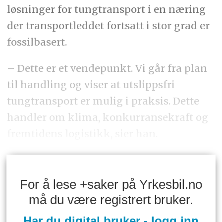
løsninger for tungtransport i en næring
der transportleddet fortsatt i stor grad er
fossilbasert.
– Dette er et vendepunkt. Vi går fra plan
til handling og viser at utslippsfri
tungtransport er mulig i praksis. Dette
handler om klima, konkurransekraft og
fremtidens logistikk, sier han.
For å lese +saker på Yrkesbil.no
må du være registrert bruker.
Har du digital bruker - logg inn