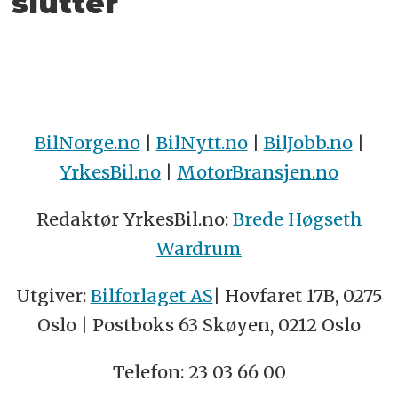
slutter
BilNorge.no
|
BilNytt.no
|
BilJobb.no
|
YrkesBil.no
|
MotorBransjen.no
Redaktør YrkesBil.no:
Brede Høgseth
Wardrum
Utgiver:
Bilforlaget AS
| Hovfaret 17B, 0275
Oslo | Postboks 63 Skøyen, 0212 Oslo
Telefon: 23 03 66 00