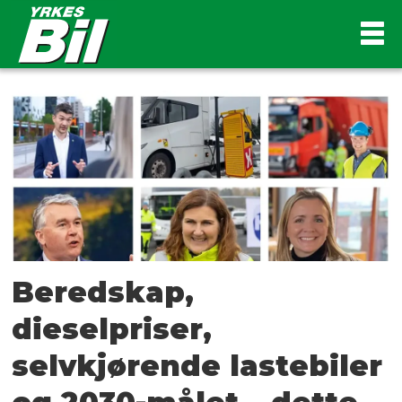
Tag:
harald
a
møller
as
Beredskap,
dieselpriser,
selvkjørende lastebiler