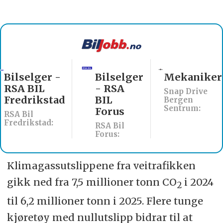
Bilselger
Mekaniker
Billakkerer
- RSA
søkes til
Snap Drive
BIL
Werksta
Bergen
Sentrum:
Forus
Åsane
RSA Bil
Werksta Norge:
Forus:
Klimagassutslippene fra veitrafikken
gikk ned fra 7,5 millioner tonn CO
i 2024
2
til 6,2 millioner tonn i 2025. Flere tunge
kjøretøy med nullutslipp bidrar til at