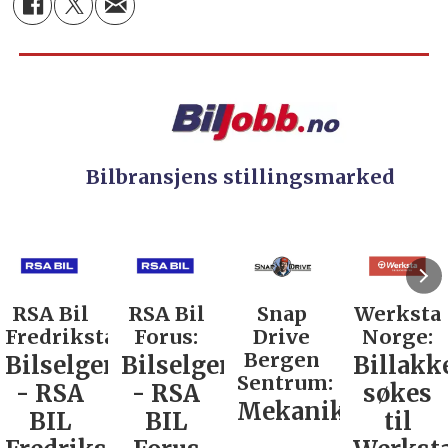
Bilbransjens stillingsmarked
RSA Bil
Snap
Werksta
Rodin &
d:
Forus:
Drive
Norge:
Co AS:
Bergen
Bilselger
Billakkerer
Service
Sentrum:
- RSA
søkes
verkste
Mekaniker
BIL
til
Nordla