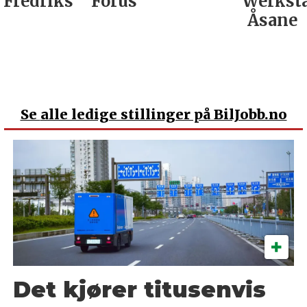
tad
Forus
Werksta
Åsane
Se
alle ledige stillinger på BilJobb.no
Det kjører titusenvis