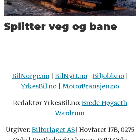
Splitter veg og bane
BilNorge.no
|
BilNytt.no
|
BilJobb.no
|
YrkesBil.no
|
MotorBransjen.no
Redaktør YrkesBil.no:
Brede Høgseth
Wardrum
Utgiver:
Bilforlaget AS
| Hovfaret 17B, 0275
Oslo | Postboks 63 Skøyen, 0212 Oslo