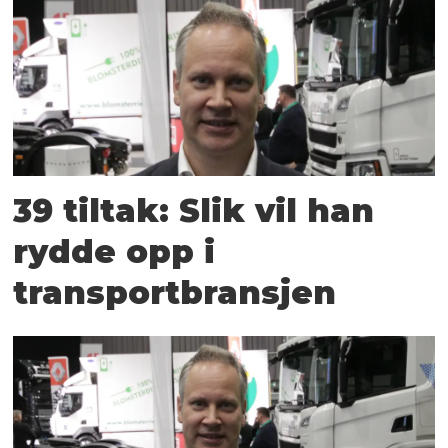
39 tiltak: Slik vil han
rydde opp i
transportbransjen