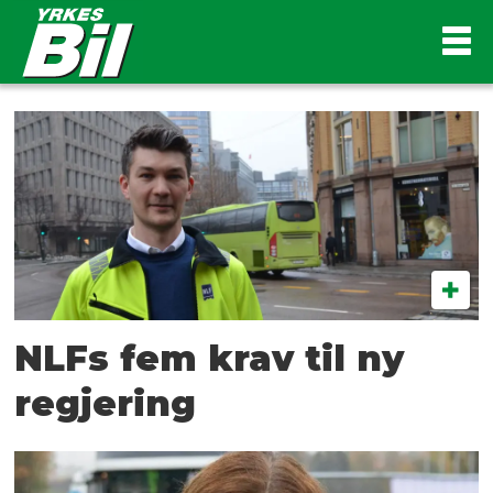
Tag:
samferdsel
NLFs fem krav til ny
regjering