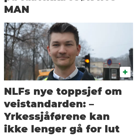
MAN
NLFs nye toppsjef om
veistandarden: –
Yrkessjåførene kan
ikke lenger gå for lut