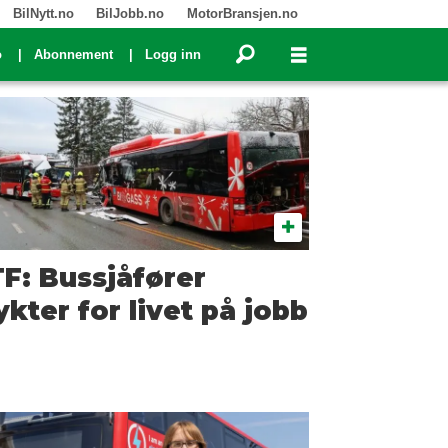
BilNytt.no
BilJobb.no
MotorBransjen.no
o
Abonnement
Logg inn
F: Bussjåfører
ykter for livet på jobb