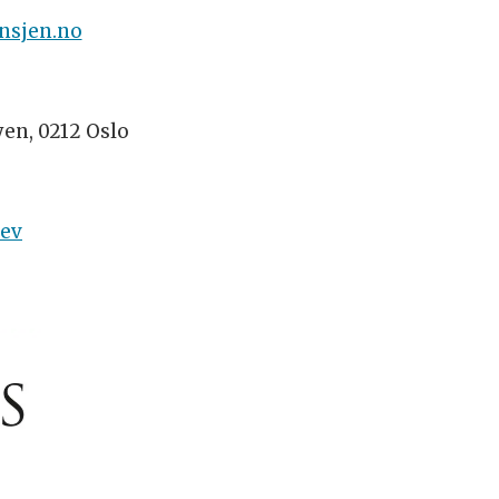
nsjen.no
yen, 0212 Oslo
rev