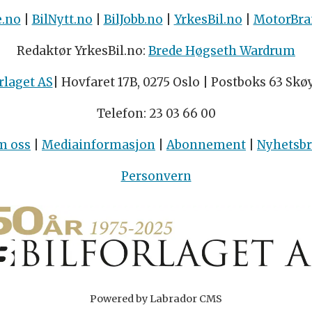
e.no
|
BilNytt.no
|
BilJobb.no
|
YrkesBil.no
|
MotorBra
Redaktør YrkesBil.no:
Brede Høgseth Wardrum
rlaget AS
| Hovfaret 17B, 0275 Oslo | Postboks 63 Skø
Telefon: 23 03 66 00
m oss
|
Mediainformasjon
|
Abonnement
|
Nyhetsb
Personvern
Powered by Labrador CMS