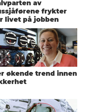
lvparten av
ssjåførene frykter
r livet på jobben
r økende trend innen
kkerhet