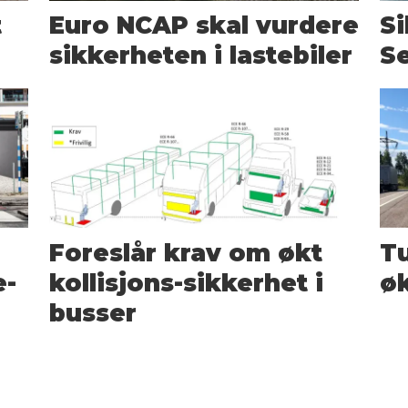
t
Euro NCAP skal vurdere
Si
sikkerheten i lastebiler
Se
Foreslår krav om økt
Tu
e-
kollisjons-sikkerhet i
øk
busser