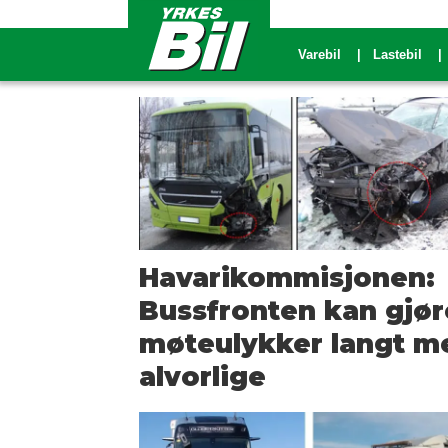
Varebil
Lastebil
Tag:
sikkerhet
Havarikommisjonen:
Bussfronten kan gjør
møteulykker langt m
alvorlige