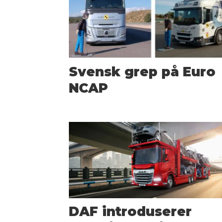
Svensk grep på Euro
NCAP
DAF introduserer