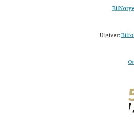
BilNorg
Utgiver:
Bilfo
O