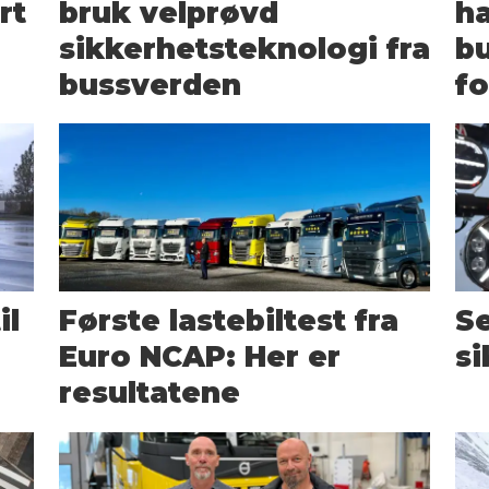
rt
bruk velprøvd
ha
sikkerhetsteknologi fra
bu
bussverden
fo
il
Første lastebiltest fra
Se
Euro NCAP: Her er
si
resultatene