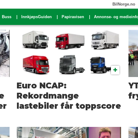
BilNorge.no
Buss
InnkjøpsGuiden
Papiravisen
Annonse- og medieinf
Euro NCAP:
YT
e
Rekordmange
fr
er
lastebiler får toppscore