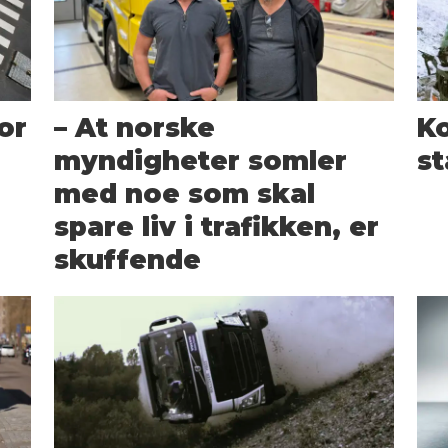
or
– At norske
Ko
myndigheter somler
st
med noe som skal
spare liv i trafikken, er
skuffende