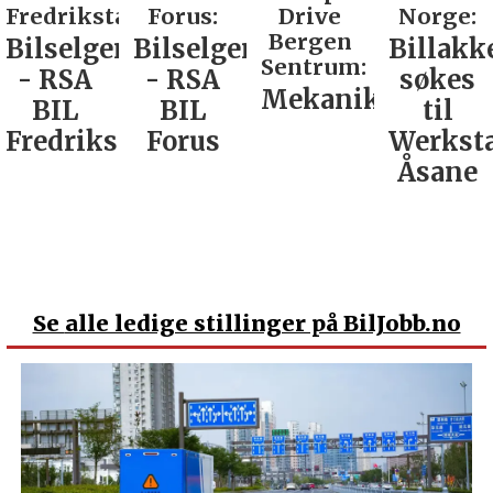
Fredrikstad:
Forus:
Drive
Norge:
Bergen
Bilselger
Bilselger
Billakk
Sentrum:
- RSA
- RSA
søkes
Mekaniker
BIL
BIL
til
Fredrikstad
Forus
Werkst
Åsane
Se
alle ledige stillinger på BilJobb.no