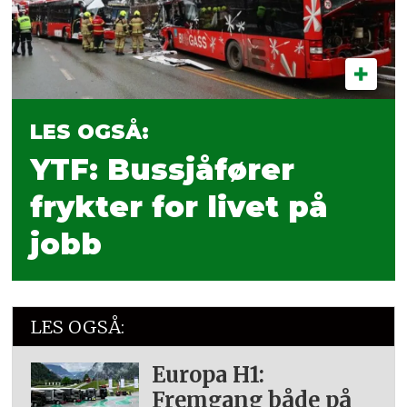
LES OGSÅ:
YTF: Bussjåfører
frykter for livet på
jobb
LES OGSÅ:
Europa H1:
Fremgang både på