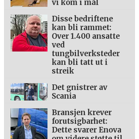
vi kom i mål
Disse bedriftene
kan bli rammet:
Over 1.400 ansatte
ved
tungbilverksteder
kan bli tatt ut i
streik
Det gnistrer av
Scania
Bransjen krever
forutsigbarhet:
Dette svarer Enova
om videre støtte til