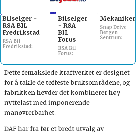
Bilselger
Mekaniker
Billakkerer
- RSA
søkes til
Snap Drive
BIL
Werksta
Bergen
Sentrum:
Forus
Åsane
RSA Bil
Werksta Norge:
Forus:
Dette femakslede kraftverket er designet
for å takle de tøffeste bruksområdene, og
fabrikken hevder det kombinerer høy
nyttelast med imponerende
manøvrerbarhet.
DAF har fra før et bredt utvalg av