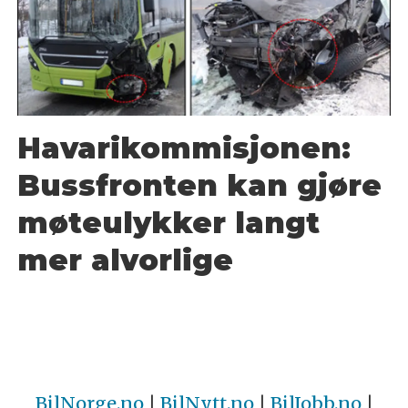
Havarikommisjonen:
Bussfronten kan gjøre
møteulykker langt
mer alvorlige
BilNorge.no
|
BilNytt.no
|
BilJobb.no
|