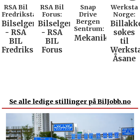
RSA Bil
Snap
Werksta
Rodin &
d:
Forus:
Drive
Norge:
Co AS:
Bergen
Bilselger
Billakkerer
Service
Sentrum:
- RSA
søkes
verkste
Mekaniker
BIL
til
Nordla
tad
Forus
Werksta
Åsane
Se
alle ledige stillinger på BilJobb.no