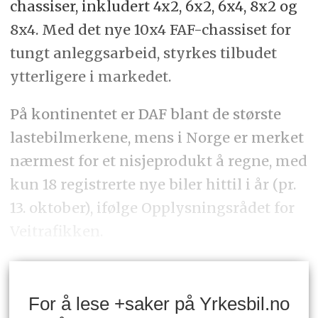
chassiser, inkludert 4x2, 6x2, 6x4, 8x2 og
8x4. Med det nye 10x4 FAF-chassiset for
tungt anleggsarbeid, styrkes tilbudet
ytterligere i markedet.
På kontinentet er DAF blant de største
lastebilmerkene, mens i Norge er merket
nærmest for et nisjeprodukt å regne, med
kun 18 registrerte nye biler hittil i år (pr.
13. oktober), ifølge Opplysningsrådet for
Veitrafikken.
For å lese +saker på Yrkesbil.no