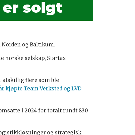
er solgt
 i Norden og Baltikum.
te norske selskap, Startax
 atskillig flere som ble
 år kjøpte Team Verksted og LVD
msatte i 2024 for totalt rundt 830
ogistikkløsninger og strategisk