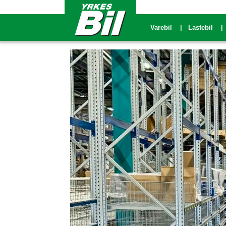
Varebil
Lastebil