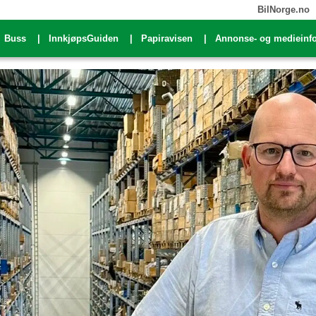
BilNorge.no
Buss
InnkjøpsGuiden
Papiravisen
Annonse- og medieinf