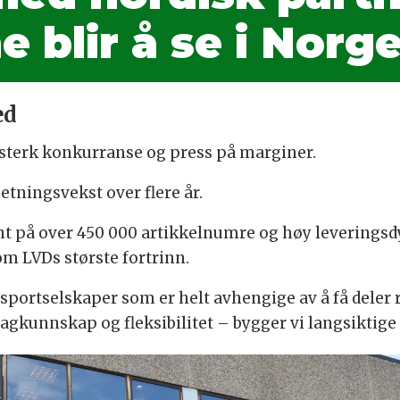
e blir å se i Norg
ed
 sterk konkurranse og press på marginer.
etningsvekst over flere år.
ment på over 450 000 artikkelnumre og høy leverings
m LVDs største fortrinn.
portselskaper som er helt avhengige av å få deler ra
fagkunnskap og fleksibilitet – bygger vi langsiktige r