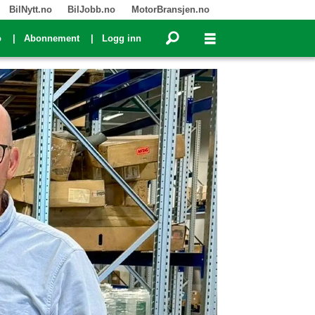
BilNytt.no
BilJobb.no
MotorBransjen.no
o
Abonnement
Logg inn