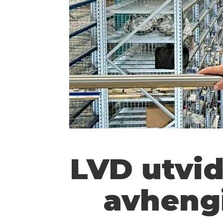
LVD utvid
avhengi