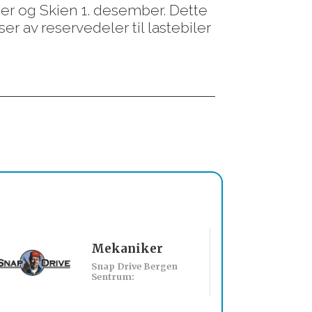
er og Skien 1. desember. Dette
ser av reservedeler til lastebiler
Mekaniker
Billakkerer sø
Snap Drive Bergen
Werksta Norge:
Sentrum: