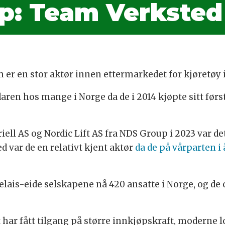
p: Team Verksted 
m er en stor aktør innen ettermarkedet for kjøretøy
aren hos mange i Norge da de i 2014 kjøpte sitt førs
ell AS og Nordic Lift AS fra NDS Group i 2023 var det
ar de en relativt kjent aktør
da de på vårparten i
ais-eide selskapene nå 420 ansatte i Norge, og de o
har fått tilgang på større innkjøpskraft, moderne l