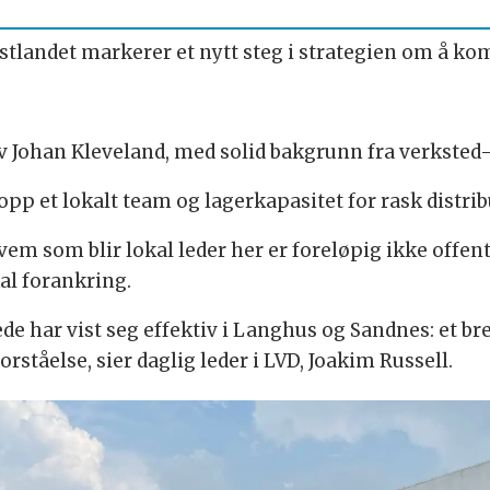
Østlandet markerer et nytt steg i strategien om å
av Johan Kleveland, med solid bakgrunn fra verksted
opp et lokalt team og lagerkapasitet for rask distrib
vem som blir lokal leder her er foreløpig ikke offent
al forankring.
de har vist seg effektiv i Langhus og Sandnes: et bre
rståelse, sier daglig leder i LVD, Joakim Russell.