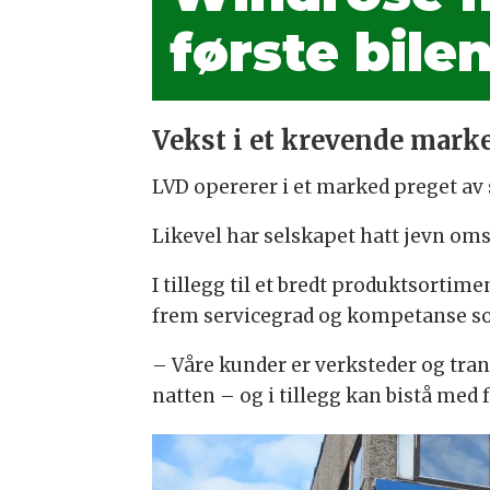
første bilen
Vekst i et krevende mark
LVD opererer i et marked preget av
Likevel har selskapet hatt jevn oms
I tillegg til et bredt produktsorti
frem servicegrad og kompetanse so
– Våre kunder er verksteder og trans
natten – og i tillegg kan bistå med 