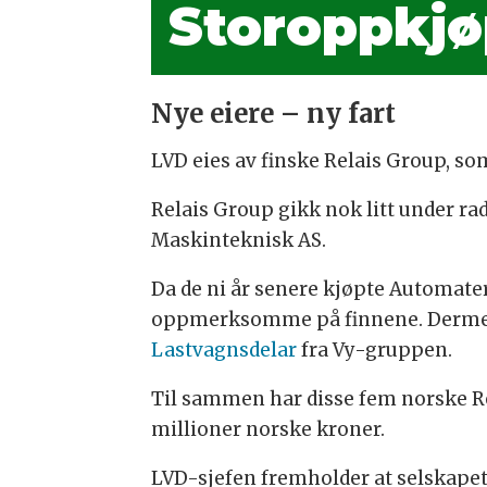
Storoppkjø
Nye eiere – ny fart
LVD eies av finske Relais Group, so
Relais Group gikk nok litt under rad
Maskinteknisk AS.
Da de ni år senere kjøpte Automateri
oppmerksomme på finnene. Dermed v
Lastvagnsdelar
fra Vy-gruppen.
Til sammen har disse fem norske Rel
millioner norske kroner.
LVD-sjefen fremholder at selskapet 