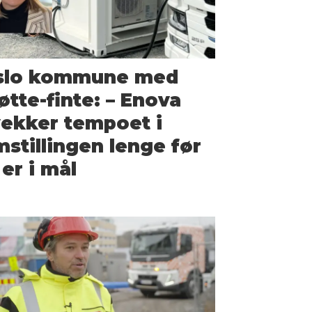
slo kommune med
øtte-finte: – Enova
ekker tempoet i
stillingen lenge før
 er i mål