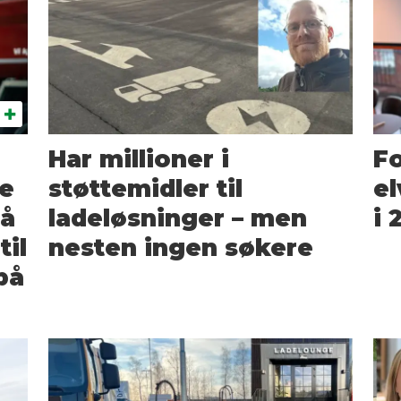
Har millioner i
Fo
ke
støttemidler til
el
på
ladeløsninger – men
i 
til
nesten ingen søkere
på