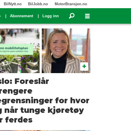
BilNytt.no
BilJobb.no
MotorBransjen.no
o
Abonnement
Logg inn
lo: Foreslår
trengere
grensninger for hvor
 når tunge kjøretøy
r ferdes