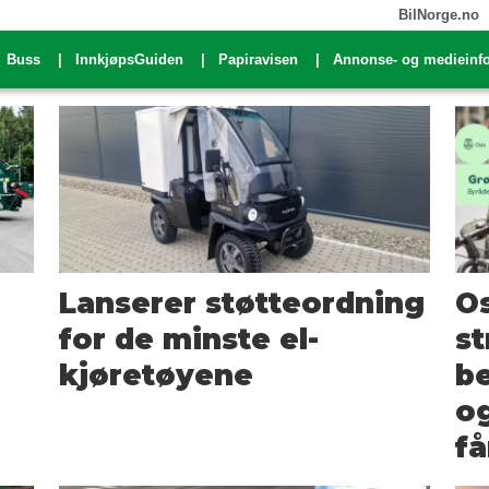
BilNorge.no
Buss
InnkjøpsGuiden
Papiravisen
Annonse- og medieinf
Lanserer støtteordning
Os
for de minste el-
s
kjøretøyene
be
og
få