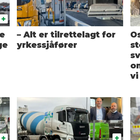
te
– Alt er tilrettelagt for
O
ge
yrkessjåfører
st
sv
om
vi