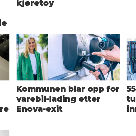
kjøretøy
ie
Kommunen blar opp for
55
varebil-lading etter
tu
ere
Enova-exit
i