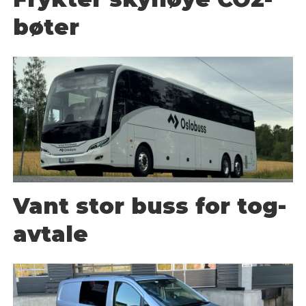
bøter
Vant stor buss for tog-
avtale