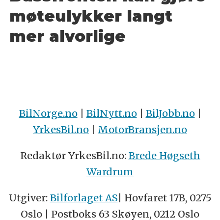
møteulykker langt
mer alvorlige
BilNorge.no
|
BilNytt.no
|
BilJobb.no
|
YrkesBil.no
|
MotorBransjen.no
Redaktør YrkesBil.no:
Brede Høgseth
Wardrum
Utgiver:
Bilforlaget AS
| Hovfaret 17B, 0275
Oslo | Postboks 63 Skøyen, 0212 Oslo