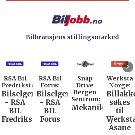
Bilbransjens stillingsmarked
RSA Bil
Snap
Werksta
Rodin &
d:
Forus:
Drive
Norge:
Co AS:
Bergen
Bilselger
Billakkerer
Service
Sentrum:
- RSA
søkes
verkste
Mekaniker
BIL
til
Nordla
tad
Forus
Werksta
Åsane