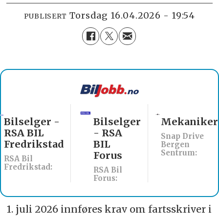
torsdag 16.04.2026 - 19:54
PUBLISERT
Bilselger
Mekaniker
Billakkerer
- RSA
søkes til
Snap Drive
BIL
Werksta
Bergen
Sentrum:
Forus
Åsane
RSA Bil
Werksta Norge:
Forus:
1. juli 2026 innføres krav om fartsskriver i