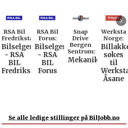
RSA Bil
Snap
Werksta
Rodin &
d:
Forus:
Drive
Norge:
Co AS:
Bergen
Bilselger
Billakkerer
Service
Sentrum:
- RSA
søkes
verkste
Mekaniker
BIL
til
Nordla
tad
Forus
Werksta
Åsane
Se
alle ledige stillinger på BilJobb.no