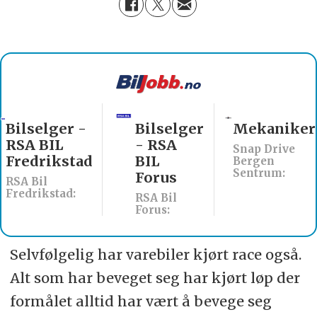
Bilselger
Mekaniker
Billakkerer
- RSA
søkes til
Snap Drive
BIL
Werksta
Bergen
Sentrum:
Forus
Åsane
RSA Bil
Werksta Norge:
Forus:
Selvfølgelig har varebiler kjørt race også.
Alt som har beveget seg har kjørt løp der
formålet alltid har vært å bevege seg