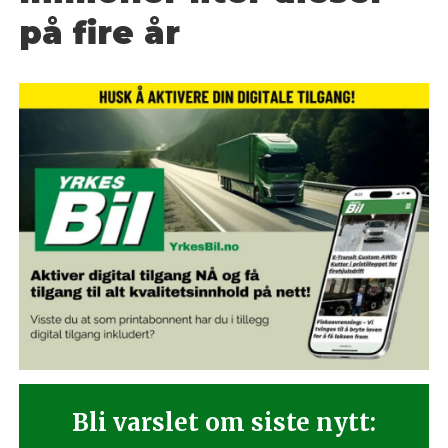
på fire år
Bli varslet om siste nytt: