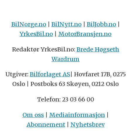
BilNorge.no
|
BilNytt.no
|
BilJobb.no
|
YrkesBil.no
|
MotorBransjen.no
Redaktør YrkesBil.no:
Brede Høgseth
Wardrum
Utgiver:
Bilforlaget AS
| Hovfaret 17B, 0275
Oslo | Postboks 63 Skøyen, 0212 Oslo
Telefon: 23 03 66 00
Om oss
|
Mediainformasjon
|
Abonnement
|
Nyhetsbrev