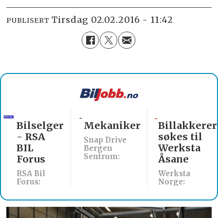
tirsdag 02.02.2016 - 11:42
PUBLISERT
Mekaniker
Billakkerer
Servicetekn
søkes til
verksteduts
Snap Drive
Werksta
Nordland
Bergen
Sentrum:
Åsane
Rodin & Co AS:
Werksta
Norge: