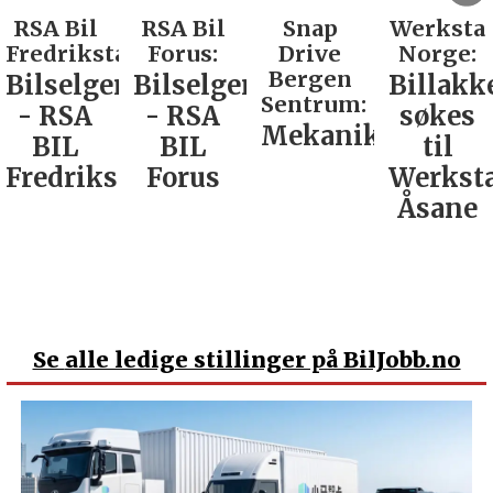
RSA Bil
Snap
Werksta
Rodin &
d:
Forus:
Drive
Norge:
Co AS:
Bergen
Bilselger
Billakkerer
Service
Sentrum:
- RSA
søkes
verkste
Mekaniker
BIL
til
Nordla
tad
Forus
Werksta
Åsane
Se
alle ledige stillinger på BilJobb.no