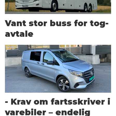
Vant stor buss for tog-
avtale
- Krav om fartsskriver i
varebiler – endelig