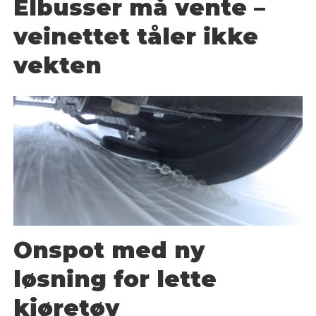
Elbusser må vente –
veinettet tåler ikke
vekten
Onspot med ny
løsning for lette
kjøretøy