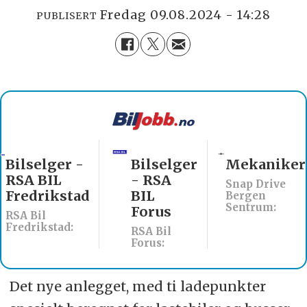
fredag 09.08.2024 - 14:28
PUBLISERT
Bilselger
Mekaniker
Billakkerer
- RSA
søkes til
Snap Drive
BIL
Werksta
Bergen
Sentrum:
Forus
Åsane
RSA Bil
Werksta Norge:
Forus:
Det nye anlegget, med ti ladepunkter