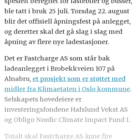
spesielt beregnet for lastebiler og busser,
ble tatt i bruk 25 juli. Torsdag 22. august
blir det offisiell åpningsfest på anlegget,
og deretter skal det gå slag i slag med
åpning av flere nye ladestasjoner.
Det er Fastcharge AS som står bak
ladeanlegget i Brobekkveien 107 på
Alnabru,
et prosjekt som er støttet med
midler fra Klimaetaten i Oslo kommune
.
Selskapets hovedeiere er
investeringsfondene Hafslund Vekst AS
og Obligo Nordic Climate Impact Fund I.
Totalt skal Fastcharge AS åpne fire