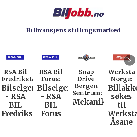
Bilbransjens stillingsmarked
RSA Bil
Snap
Werksta
Rodin &
d:
Forus:
Drive
Norge:
Co AS:
Bergen
Bilselger
Billakkerer
Service
Sentrum:
- RSA
søkes
verkste
Mekaniker
BIL
til
Nordla
tad
Forus
Werksta
Åsane