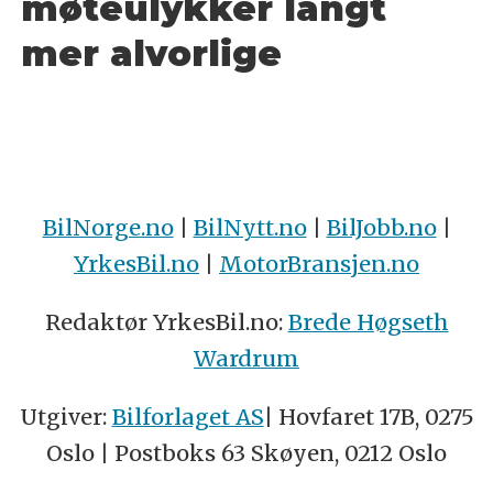
møteulykker langt
mer alvorlige
BilNorge.no
|
BilNytt.no
|
BilJobb.no
|
YrkesBil.no
|
MotorBransjen.no
Redaktør YrkesBil.no:
Brede Høgseth
Wardrum
Utgiver:
Bilforlaget AS
| Hovfaret 17B, 0275
Oslo | Postboks 63 Skøyen, 0212 Oslo