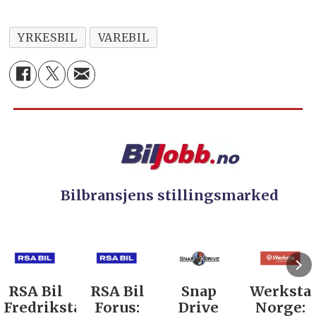
YRKESBIL
VAREBIL
Bilbransjens stillingsmarked
RSA Bil
Snap
Werksta
Rodin &
d:
Forus:
Drive
Norge:
Co AS: