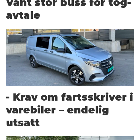
Vant stor buss for tog-
avtale
- Krav om fartsskriver i
varebiler – endelig
utsatt