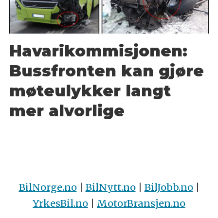
Havarikommisjonen:
Bussfronten kan gjøre
møteulykker langt
mer alvorlige
BilNorge.no
|
BilNytt.no
|
BilJobb.no
|
YrkesBil.no
|
MotorBransjen.no