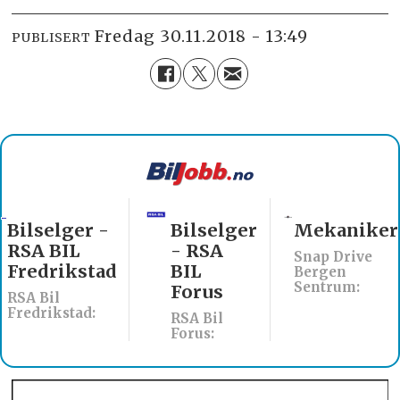
fredag 30.11.2018 - 13:49
PUBLISERT
Bilselger
Mekaniker
Billakkerer
- RSA
søkes til
Snap Drive
BIL
Werksta
Bergen
Sentrum:
Forus
Åsane
RSA Bil
Werksta Norge:
Forus: