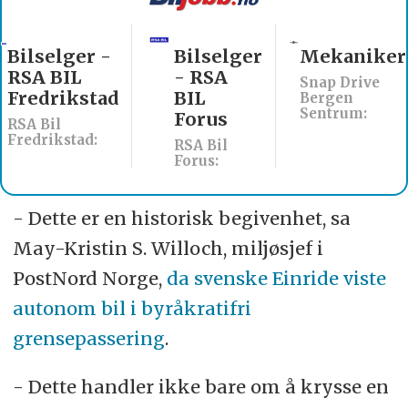
Bilselger
Mekaniker
Billakkerer
- RSA
søkes til
Snap Drive
BIL
Werksta
Bergen
Sentrum:
Forus
Åsane
RSA Bil
Werksta
Forus:
Norge:
- Dette er en historisk begivenhet, sa
May-Kristin S. Willoch, miljøsjef i
PostNord Norge,
da svenske Einride viste
autonom bil i byråkratifri
grensepassering
.
- Dette handler ikke bare om å krysse en