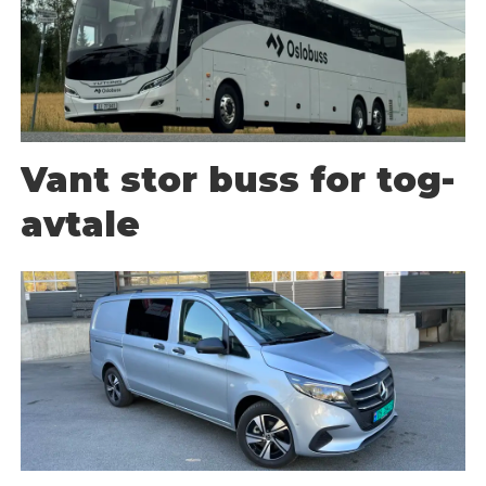
Vant stor buss for tog-
avtale