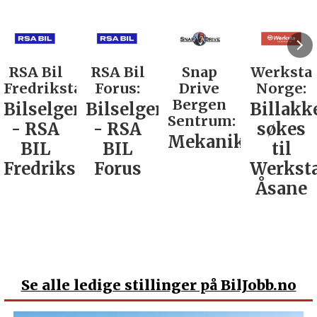
RSA Bil
Snap
Werksta
Rodin &
d:
Forus:
Drive
Norge:
Co AS:
Bergen
Bilselger
Billakkerer
Service
Sentrum:
- RSA
søkes
verkste
Mekaniker
BIL
til
Nordla
tad
Forus
Werksta
Åsane
Se
alle ledige stillinger på BilJobb.no