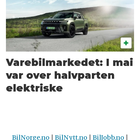
Varebilmarkedet: I mai
var over halvparten
elektriske
BilNorge.no
|
BilNytt.no
|
BilJobb.no
|