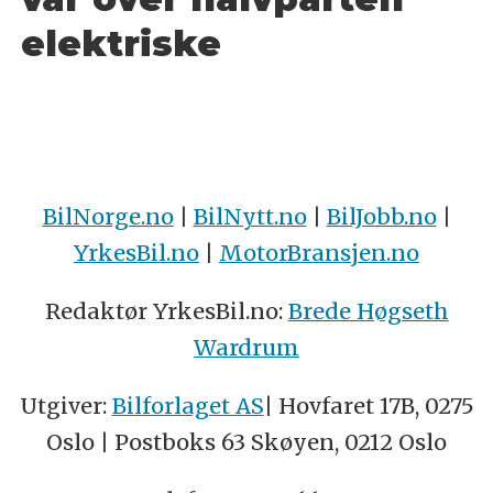
elektriske
BilNorge.no
|
BilNytt.no
|
BilJobb.no
|
YrkesBil.no
|
MotorBransjen.no
Redaktør YrkesBil.no:
Brede Høgseth
Wardrum
Utgiver:
Bilforlaget AS
| Hovfaret 17B, 0275
Oslo | Postboks 63 Skøyen, 0212 Oslo