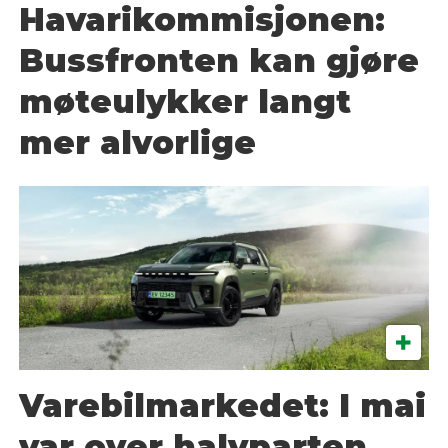
Havarikommisjonen:
Bussfronten kan gjøre
møteulykker langt
mer alvorlige
Varebilmarkedet: I mai
var over halvparten