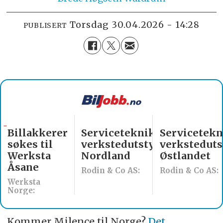
torsdag 30.04.2026 - 14:28
PUBLISERT
Billakkerer
Servicetekniker
Servicetekn
søkes til
verkstedutstyr
verksteduts
Werksta
Nordland
Østlandet
Åsane
Rodin & Co AS:
Rodin & Co AS:
Werksta
Norge:
Kommer Milence til Norge?
Det