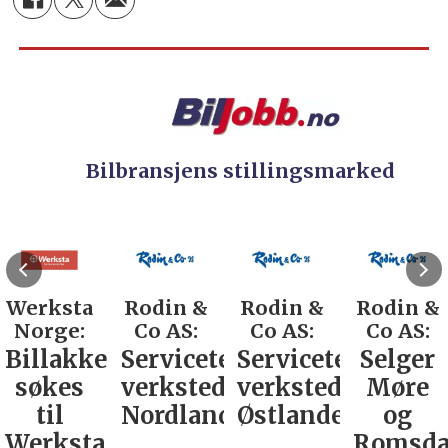
Bilbransjens stillingsmarked
Werksta
Rodin &
Rodin &
Rodin &
Norge:
Co AS:
Co AS:
Co AS:
Billakkerer
Servicetekniker
Servicetekniker
Selger
søkes
verkstedutstyr
verkstedutstyr
Møre
er
til
Nordland
Østlandet
og
Werksta
Romsda