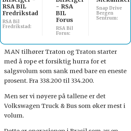
- RSA
søkes til
Snap Drive
BIL
Werksta
Bergen
Sentrum:
Forus
Åsane
RSA Bil
Werksta Norge:
Forus:
MAN tilhører Traton og Traton starter
med å rope et forsiktig hurra for et
salgsvolum som sank med bare en eneste
prosent. Fra 338.200 til 334.200.
Men ser vi nøyere på tallene er det
Volkswagen Truck & Bus som øker mest i
volum.
Dette er operasjonen i Brasil som av en