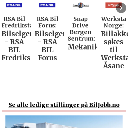
RSA Bil
Snap
Werksta
Rodin &
d:
Forus:
Drive
Norge:
Co AS:
Bergen
Bilselger
Billakkerer
Service
Sentrum:
- RSA
søkes
verkste
Mekaniker
BIL
til
Nordla
tad
Forus
Werksta
Åsane
Se
alle ledige stillinger på BilJobb.no