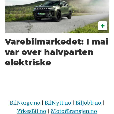
Varebilmarkedet: I mai
var over halvparten
elektriske
BilNorge.no
|
BilNytt.no
|
BilJobb.no
|
YrkesBil.no
|
MotorBransjen.no