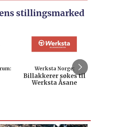
ens stillingsmarked
trum:
Werksta Norge:
Rodi
Billakkerer søkes til
Servi
Werksta Åsane
verks
No