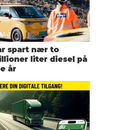
r spart nær to
llioner liter diesel på
re år