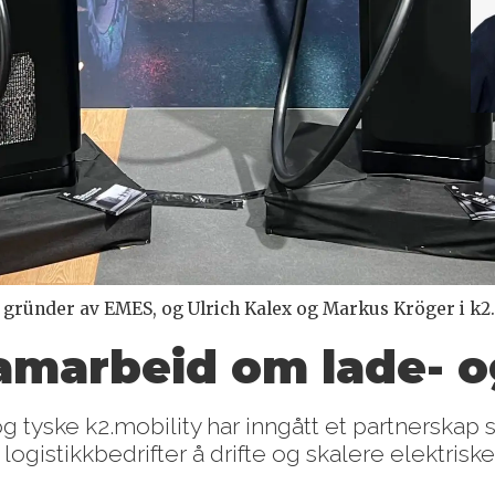
g gründer av EMES, og Ulrich Kalex og Markus Kröger i k2
amarbeid om lade- og
 tyske k2.mobility har inngått et partnerskap s
logistikkbedrifter å drifte og skalere elektriske 