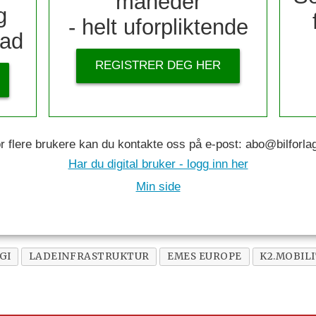
måneder
g
- helt uforpliktende
nad
REGISTRER DEG HER
flere brukere kan du kontakte oss på e-post: abo@bilforlaget
Har du digital bruker - logg inn her
Min side
GI
LADEINFRASTRUKTUR
EMES EUROPE
K2.MOBIL