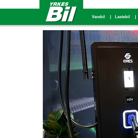
Varebil
Lastebil