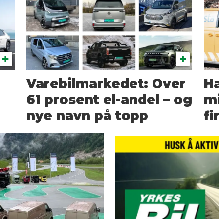
Varebilmarkedet: Over
Ha
61 prosent el-andel – og
mi
nye navn på topp
fi