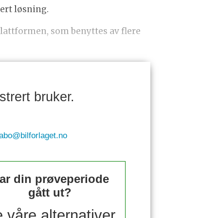
ert løsning.
lattformen, som benyttes av flere
trert bruker.
abo@bilforlaget.no
ar din prøveperiode
gått ut?
 våre alternativer