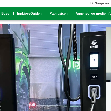
BilNorge.no
Buss
InnkjøpsGuiden
Papiravisen
Annonse- og medieinf