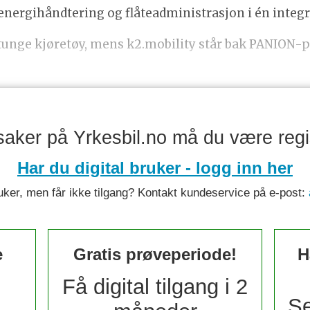
 energihåndtering og flåteadministrasjon i én integr
 tunge kjøretøy, mens k2.mobility står bak PANION-p
saker på Yrkesbil.no må du være regis
Har du digital bruker - logg inn her
ruker, men får ikke tilgang? Kontakt kundeservice på e-post:
e
Gratis prøveperiode!
H
Få digital tilgang i 2
Se