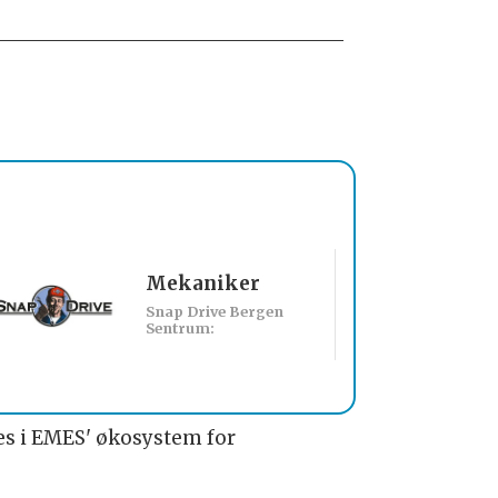
Mekaniker
Billakkerer sø
Snap Drive Bergen
Werksta Norge:
Sentrum:
s i EMES' økosystem for