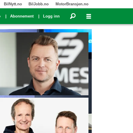
BilNytt.no
BilJobb.no
MotorBransjen.no
o
Abonnement
Logg inn