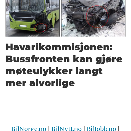
Havarikommisjonen:
Bussfronten kan gjøre
møteulykker langt
mer alvorlige
BilNorge.no
|
BilNytt.no
|
BilJobb.no
|