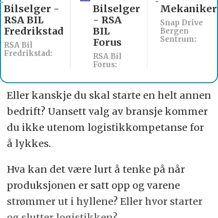
Bilselger
Mekaniker
Billakkerer
- RSA
søkes til
Snap Drive
BIL
Werksta
Bergen
Sentrum:
Forus
Åsane
RSA Bil
Werksta Norge:
Forus:
Eller kanskje du skal starte en helt annen
bedrift? Uansett valg av bransje kommer
du ikke utenom logistikkompetanse for
å lykkes.
Hva kan det være lurt å tenke på når
produksjonen er satt opp og varene
strømmer ut i hyllene? Eller hvor starter
og slutter logistikken?