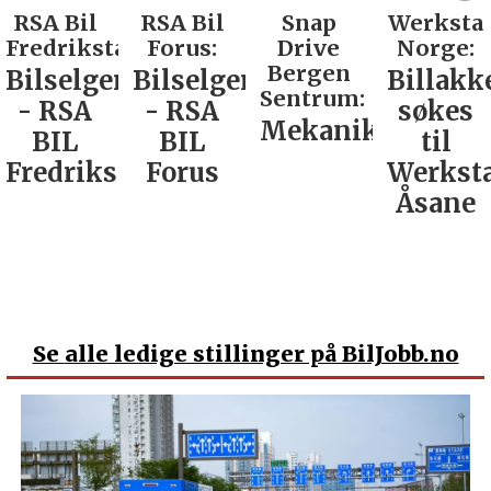
RSA Bil
Snap
Werksta
Rodin &
d:
Forus:
Drive
Norge:
Co AS:
Bergen
Bilselger
Billakkerer
Service
Sentrum:
- RSA
søkes
verkste
Mekaniker
BIL
til
Nordla
tad
Forus
Werksta
Åsane
Se
alle ledige stillinger på BilJobb.no