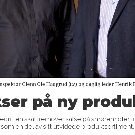
ektør Glenn Ole Haugrud (t.v.) og daglig leder Henrik F
ser på ny produ
edriften skal fremover satse på smøremidler fo
som en del av sitt utvidede produktsortiment.