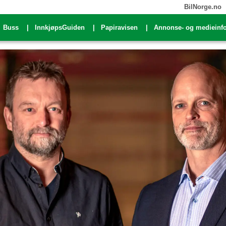
BilNorge.no
Buss
InnkjøpsGuiden
Papiravisen
Annonse- og medieinf