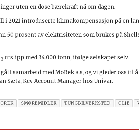
dinger uten en dose bærekraft nå om dagen.
hell i 2021 introduserte klimakompensasjon på en la
nn 50 prosent av elektrisiteten som brukes på She
O
utslipp med 34.000 tonn, ifølge selskapet selv.
2
nngått samarbeid med MoRek a.s, og vi gleder oss til
tian Sæta, Key Account Manager hos Univar.
OREK
SMØREMIDLER
TUNGBILVERKSTED
OLJE