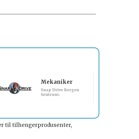
Mekaniker
Billakkerer sø
Snap Drive Bergen
Werksta Norge:
Sentrum:
r til tilhengerprodusenter,