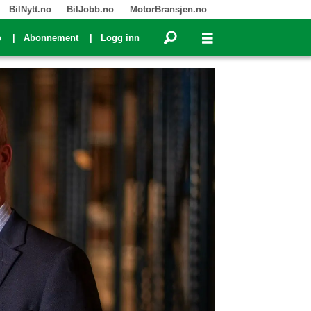
BilNytt.no
BilJobb.no
MotorBransjen.no
o
Abonnement
Logg inn