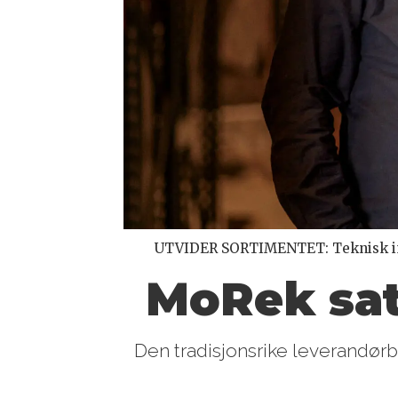
UTVIDER SORTIMENTET: Teknisk insp
MoRek sat
Den tradisjonsrike leverandørb