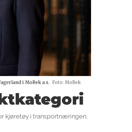
agerland i MoRek a.s.
Foto: MoRek
ktkategori
r kjøretøy i transportnæringen,