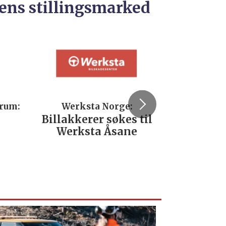
ens stillingsmarked
trum:
Werksta Norge:
Rodi
Billakkerer søkes til
Servi
Werksta Åsane
verks
No