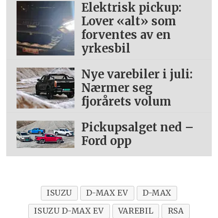
Elektrisk pickup:
Lover «alt» som
forventes av en
yrkesbil
Nye varebiler i juli:
Nærmer seg
fjorårets volum
Pickupsalget ned –
Ford opp
ISUZU
D-MAX EV
D-MAX
ISUZU D-MAX EV
VAREBIL
RSA