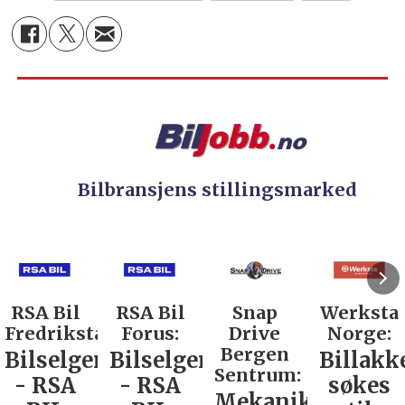
Bilbransjens stillingsmarked
RSA Bil
Snap
Werksta
Rodin &
d:
Forus:
Drive
Norge:
Co AS:
Bergen
Bilselger
Billakkerer
Service
Sentrum:
- RSA
søkes
verkste
Mekaniker