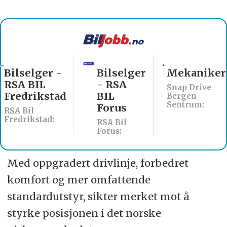
Bilselger
Mekaniker
Billakkerer
- RSA
søkes til
Snap Drive
BIL
Werksta
Bergen
Sentrum:
Forus
Åsane
RSA Bil
Werksta Norge:
Forus:
Med oppgradert drivlinje, forbedret
komfort og mer omfattende
standardutstyr, sikter merket mot å
styrke posisjonen i det norske