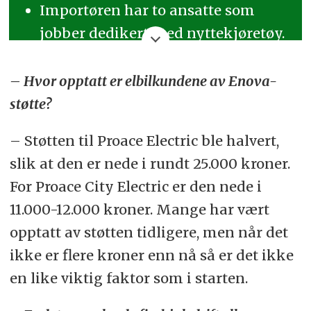
Importøren har to ansatte som
jobber dedikert med nyttekjøretøy.
I tillegg til at Fleet-avdelingen har
ansvar for flåtesalg av varebiler.
– Hvor opptatt er elbilkundene av Enova-
støtte?
Toyota har totalt 90 salgspunkter i
Norge. 28 forhandlere er
– Støtten til Proace Electric ble halvert,
varebilspesialisert under navnet
slik at den er nede i rundt 25.000 kroner.
Toyota Professional.
For Proace City Electric er den nede i
11.000-12.000 kroner. Mange har vært
opptatt av støtten tidligere, men når det
ikke er flere kroner enn nå så er det ikke
en like viktig faktor som i starten.