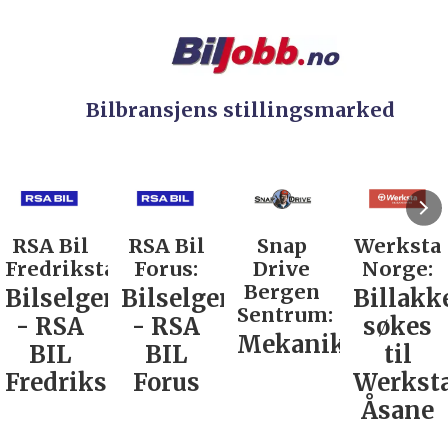
Bilbransjens stillingsmarked
RSA Bil
RSA Bil
Snap
Werksta
Fredrikstad:
Forus:
Drive
Norge:
Bergen
Bilselger
Bilselger
Billakk
Sentrum:
- RSA
- RSA
søkes
Mekaniker
BIL
BIL
til
Fredrikstad
Forus
Werkst
Åsane