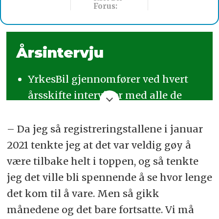
Forus:
Årsintervju
YrkesBil gjennomfører ved hvert
årsskifte intervjuer med alle de
store importørene av nyttekjøretøy
i Norge.
– Da jeg så registreringstallene i januar
2021 tenkte jeg at det var veldig gøy å
Alle intervjuene med lastebil- og
være tilbake helt i toppen, og så tenkte
varebilimportørene ble først
jeg det ville bli spennende å se hvor lenge
publisert samlet i bladet YrkesBil
det kom til å vare. Men så gikk
nr. 1 i januar.
månedene og det bare fortsatte. Vi må
Senere publiseres noen av