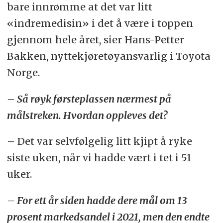
bare innrømme at det var litt
intervjuene på YrkesBil.no
«indremedisin» i det å være i toppen
enkeltvis.
Du finner dem her.
gjennom hele året, sier Hans-Petter
Denne gangen: Toyota Norge AS.
Bakken, nyttekjøretøyansvarlig i Toyota
Norge.
– Så røyk førsteplassen nærmest på
målstreken. Hvordan oppleves det?
– Det var selvfølgelig litt kjipt å ryke
siste uken, når vi hadde vært i tet i 51
uker.
– For ett år siden hadde dere mål om 13
prosent markedsandel i 2021, men den endte