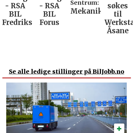
Sentrum:
- RSA
- RSA
søkes
Mekaniker
BIL
BIL
til
Fredrikstad
Forus
Werkst
Åsane
Se
alle ledige stillinger på BilJobb.no