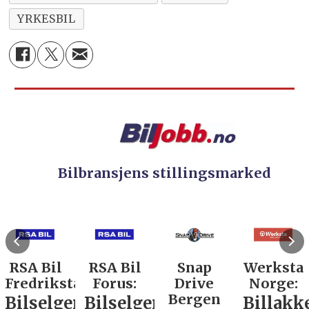
YRKESBIL
Bilbransjens stillingsmarked
RSA Bil
RSA Bil
Snap
Werksta
Fredrikstad:
Forus:
Drive
Norge:
Bergen
Bilselger
Bilselger
Billakk