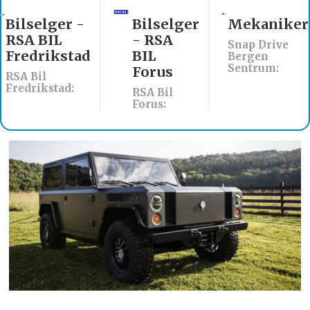
Bilselger -
Bilselger
Mekaniker
RSA BIL
- RSA
Snap Drive
Fredrikstad
BIL
Bergen
Sentrum:
Forus
RSA Bil
Fredrikstad:
RSA Bil
Forus: