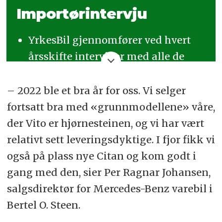
Importørintervju
YrkesBil gjennomfører ved hvert
årsskifte intervjuer med alle de
store importørene av nyttekjøretøy
i Norge.
– 2022 ble et bra år for oss. Vi selger
fortsatt bra med «grunnmodellene» våre,
Alle intervjuene med lastebil- og
der Vito er hjørnesteinen, og vi har vært
varebilimportørene blir publisert
relativt sett leveringsdyktige. I fjor fikk vi
samlet i bladet YrkesBil nr. 1 i
også på plass nye Citan og kom godt i
januar.
gang med den, sier Per Ragnar Johansen,
Intervjuene publiseres også
salgsdirektør for Mercedes-Benz varebil i
enkeltvis på YrkesBil.no.
Du finner
Bertel O. Steen.
dem her.