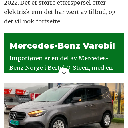
2022. Det er større etterspørsel etter
elektrisk enn det har vært av tilbud, og
det vil nok fortsette.
Mercedes-Benz Varebil
Importøren er en del av Mercedes-
Benz Norge i Bertel O. Steen, med en
egen avdeling for varebil.
Totalt ni ansatte hos importøren
jobber dedikert med varebil.
Avdelingen ledes av salgsdirektør Per
Ragnar Johansen, som rapporterer til