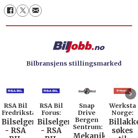
Bilbransjens stillingsmarked
RSA Bil
RSA Bil
Snap
Werksta
Fredrikstad:
Forus:
Drive
Norge:
Bergen
Bilselger
Bilselger
Billakk
Sentrum:
- RSA
- RSA
søkes
Mekaniker