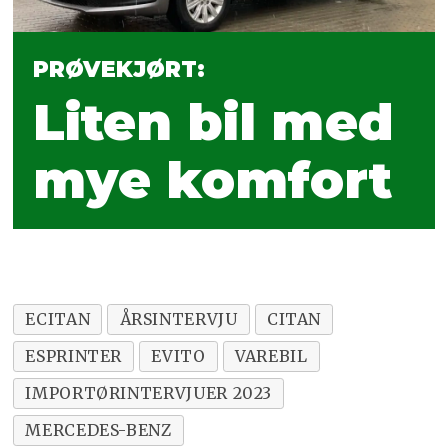
Kjetil Myhre, konserndirektør
Mercedes-Benz Norge i Bertel O.
PRØVEKJØRT:
Steen.
Liten bil med
51 forhandlere selger Mercedes-Benz
mye komfort
varebil i Norge.
ECITAN
ÅRSINTERVJU
CITAN
ESPRINTER
EVITO
VAREBIL
IMPORTØRINTERVJUER 2023
MERCEDES-BENZ