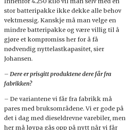
Innenfor 4.250 kilo vil man selv med en
registrerte biler.
stor batteripakke ikke dekke alle behov
vektmessig. Kanskje må man velge en
mindre batteripakke og være villig til å
gjøre et kompromiss her for å få
nødvendig nyttelastkapasitet, sier
Johansen.
– Dere er prisgitt produktene dere får fra
fabrikken?
– De variantene vi får fra fabrikk må
pares med bruksområdene. Vi er gode på
det i dag med dieseldrevne varebiler, men
her må løypa gås opp på nytt når vi får