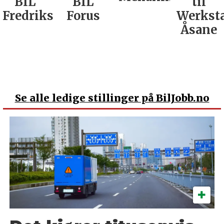
BIL
BIL
til
Fredrikstad
Forus
Werkst
Åsane
Se
alle ledige stillinger på BilJobb.no