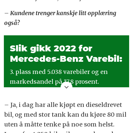
– Kundene trenger kanskje litt opplæring
også?
Slik gikk 2022 for
Mercedes-Benz Varebil:
3. plass med 5.038 varebiler og en
markedsandel på 17,8 prosent.
Volumøkning på 34,4 prosent fra 2021.
– Ja, i dag har alle kjøpt en dieseldrevet
Slik tror Mercedes-
bil, og med stor tank kan du kjøre 80 mil
Benz Varebil 2023 blir:
uten å måtte tenke på noe som helst.
Totalmarked for varebiler på 32.000