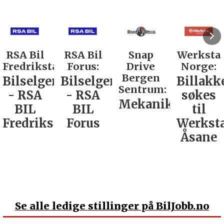
RSA Bil
Snap
Werksta
Rodin &
d:
Forus:
Drive
Norge:
Co AS:
Bergen
Bilselger
Billakkerer
Service
Sentrum:
- RSA
søkes
verkste
Mekaniker
BIL
til
Nordla
tad
Forus
Werksta
Åsane
Se
alle ledige stillinger på BilJobb.no