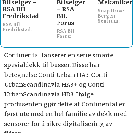
Bilselger
Mekaniker
Billakkerer
- RSA
søkes til
Snap Drive
BIL
Werksta
Bergen
Sentrum:
Forus
Åsane
RSA Bil
Werksta Norge:
Forus:
Continental lanserer en serie smarte
spesialdekk til busser. Disse har
betegnelse Conti Urban HA3, Conti
UrbanScandinavia HA3+ og Conti
UrbanScandinavia HD3. Ifølge
produsenten gjør dette at Continental er
først ute med en hel familie av dekk med
sensorer for å sikre digitalisering av