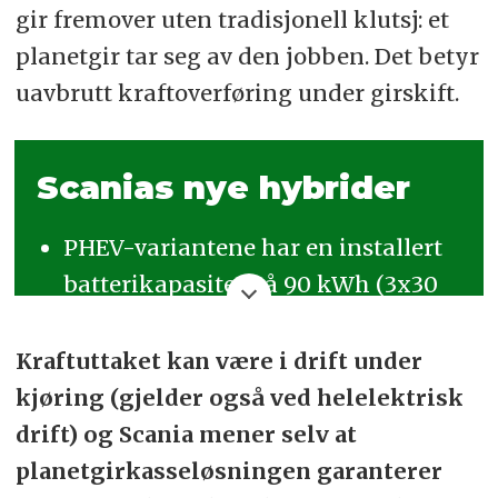
gir fremover uten tradisjonell klutsj: et
planetgir tar seg av den jobben. Det betyr
uavbrutt kraftoverføring under girskift.
Scanias nye hybrider
PHEV-variantene har en installert
batterikapasitet på 90 kWh (3x30
kWh) mens hybridene (HEV) har et
30 kWh batteri.
Kraftuttaket kan være i drift under
kjøring (gjelder også ved helelektrisk
Plug-in hybridene kan lade fullt på
drift) og Scania mener selv at
35 minutter med en 95 kW DC-
planetgirkasseløsningen garanterer
lader.