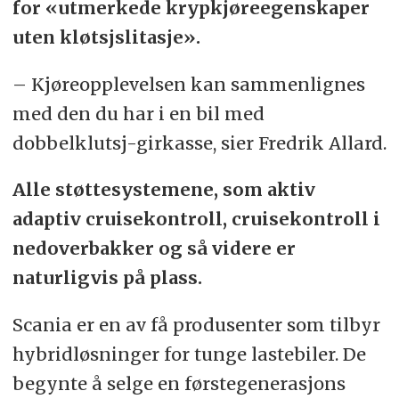
for «utmerkede krypkjøreegenskaper
Kjøretøyet kan lades både på
uten kløtsjslitasje».
depoter og ved naturlige stopp,
som lossing (såkalt
– Kjøreopplevelsen kan sammenlignes
mulighetslading).
med den du har i en bil med
dobbelklutsj-girkasse, sier Fredrik Allard.
En hybridlastebil med redusert
motor – fra DC09 til DC07 for
Alle støttesystemene, som aktiv
eksempel – har i praksis en
adaptiv cruisekontroll, cruisekontroll i
nyttelast som er 250 kilo høyere
nedoverbakker og så videre er
sammenlignet med tilsvarende
naturligvis på plass.
konvensjonell diesellastebil;
Scania er en av få produsenter som tilbyr
nettovekten med hybridisering av
hybridløsninger for tunge lastebiler. De
kjøretøyet øker med bare 750 kilo,
begynte å selge en førstegenerasjons
mens elektrifiserte lastebiler kan