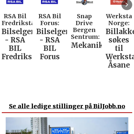
RSA Bil
RSA Bil
Snap
Werksta
Fredrikstad:
Forus:
Drive
Norge:
Bergen
Bilselger
Bilselger
Billakk
Sentrum:
- RSA
- RSA
søkes
Mekaniker
BIL
BIL
til
Fredrikstad
Forus
Werkst
Åsane
Se
alle ledige stillinger på BilJobb.no