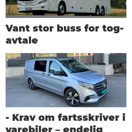
Vant stor buss for tog-
avtale
- Krav om fartsskriver i
varebiler – endelig