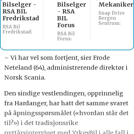
Bilselger
Mekaniker
Billakkerer
- RSA
søkes til
Snap Drive
BIL
Werksta
Bergen
Sentrum:
Forus
Åsane
RSA Bil
Werksta Norge:
Forus:
– Vi har vel som fortjent, sier Frode
Neteland (64), administrerende direktør i
Norsk Scania.
Den sindige vestlendingen, opprinnelig
fra Hardanger, har hatt det samme svaret
på åpningsspørsmålet («hvordan står det
til?») i det tradisjonsrike
nyttårsintervjuet med YrkesBil i alle fall i