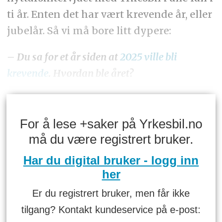
ti år. Enten det har vært krevende år, eller
jubelår. Så vi må bore litt dypere:
– Du sa for et år siden at
2025 ville bli
krevende
. Hvordan ble året?
For å lese +saker på Yrkesbil.no
må du være registrert bruker.
Har du digital bruker - logg inn
her
Er du registrert bruker, men får ikke
tilgang? Kontakt kundeservice på e-post: