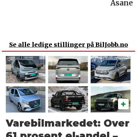
Åsane
Se
alle ledige stillinger på BilJobb.no
Varebilmarkedet: Over
61 prosent el-andel –