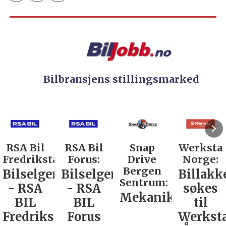
Bilbransjens stillingsmarked
RSA Bil
Snap
Werksta
Rodin &
d:
Forus:
Drive
Norge:
Co AS:
Bergen
Bilselger
Billakkerer
Service
Sentrum:
- RSA
søkes
verkste
Mekaniker
BIL
til
Nordla
tad
Forus
Werksta