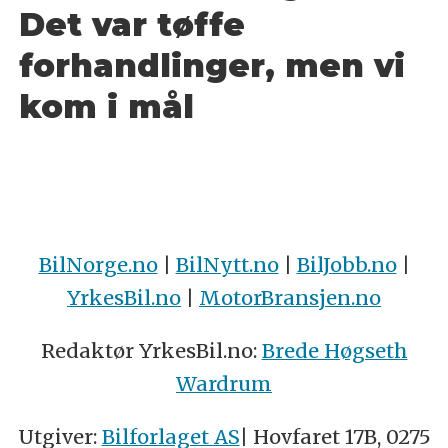
Det var tøffe
forhandlinger, men vi
kom i mål
BilNorge.no
|
BilNytt.no
|
BilJobb.no
|
YrkesBil.no
|
MotorBransjen.no
Redaktør YrkesBil.no:
Brede Høgseth
Wardrum
Utgiver:
Bilforlaget AS
| Hovfaret 17B, 0275