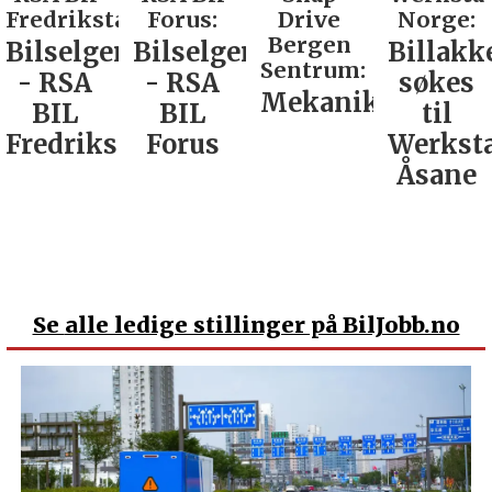
d:
Forus:
Drive
Norge:
Co AS:
Bergen
Bilselger
Billakkerer
Service
Sentrum:
- RSA
søkes
verkste
Mekaniker
BIL
til
Nordla
tad
Forus
Werksta
Åsane
Se
alle ledige stillinger på BilJobb.no