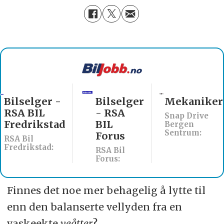
Bilselger
Mekaniker
Billakkerer
- RSA
søkes til
Snap Drive
BIL
Werksta
Bergen
Sentrum:
Forus
Åsane
RSA Bil
Werksta Norge:
Forus:
Finnes det noe mer behagelig å lytte til
enn den balanserte vellyden fra en
vaskeekte
veåtter
?