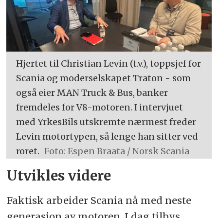
Hjertet til Christian Levin (t.v.), toppsjef for
Scania og moderselskapet Traton - som
også eier MAN Truck & Bus, banker
fremdeles for V8-motoren. I intervjuet
med YrkesBils utskremte nærmest freder
Levin motortypen, så lenge han sitter ved
roret.
Foto: Espen Braata / Norsk Scania
Utvikles videre
Faktisk arbeider Scania nå med neste
generasjon av motoren. I dag tilbys