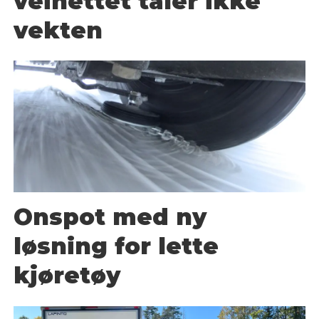
veinettet tåler ikke
vekten
Onspot med ny
løsning for lette
kjøretøy