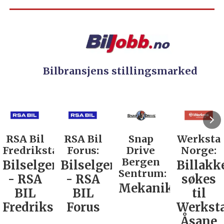
Bilbransjens stillingsmarked
RSA Bil
Snap
Werksta
Rodin &
d:
Forus:
Drive
Norge:
Co AS:
Bergen
Bilselger
Billakkerer
Service
Sentrum:
- RSA
søkes
verkste
Mekaniker
BIL
til
Nordla
tad
Forus
Werksta
Åsane