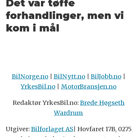
Det var tøffe
forhandlinger, men vi
kom i mål
BilNorge.no
|
BilNytt.no
|
BilJobb.no
|
YrkesBil.no
|
MotorBransjen.no
Redaktør YrkesBil.no:
Brede Høgseth
Wardrum
Utgiver:
Bilforlaget AS
| Hovfaret 17B, 0275