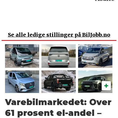
Se
alle ledige stillinger på BilJobb.no
Varebilmarkedet: Over
61 prosent el-andel –