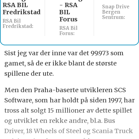
- RSA
søkes til
Snap Drive
BIL
Werksta
Bergen
Sentrum:
Forus
Åsane
RSA Bil
Werksta Norge:
Forus:
Sist jeg var der inne var det 99.973 som
gamet, så de er ikke blant de største
spillene der ute.
Men den Praha-baserte utvikleren SCS
Software, som har holdt på siden 1997, har
tross alt solgt 15 millioner av dette spillet
og utviklet en rekke andre, bl.a. Bus
Driver, 18 Wheels of Steel og Scania Truck