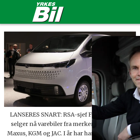
LANSERES SNART: RSA-sjef Frank Dunvold
selger nå varebiler fra merkene Isuzu, BYD,
Maxus, KGM og JAC. I år har han spesielt høye