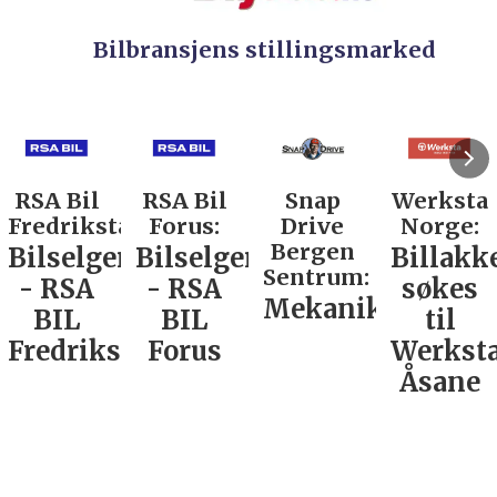
Bilbransjens stillingsmarked
RSA Bil
Snap
Werksta
Rodin &
d:
Forus:
Drive
Norge:
Co AS:
Bergen
r
Bilselger
Billakkerer
Service
Sentrum:
- RSA
søkes
verkste
Mekaniker
BIL
til
Nordla
tad
Forus
Werksta
Åsane