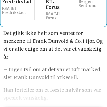
BIL
Werksta
Bergen
Sentrum:
Forus
Åsane
RSA Bil
Werksta Norge:
Forus:
Det gikk ikke helt som ventet for
merkene til Frank Dunvold & Co. i fjor. Og
vi er alle enige om at det var et vanskelig
år:
– Ingen tvil om at det var et tøft marked,
sier Frank Dunvold til YrkesBil.
Han forteller om et første halvår som var
spesielt vanskelig.