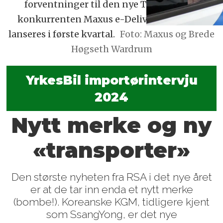
forventninger til den nye Transporter-
konkurrenten Maxus e-Deliver 7, som skal
lanseres i første kvartal.
Foto: Maxus og Brede
Høgseth Wardrum
YrkesBil importørintervju
2024
Nytt merke og ny
«transporter»
Den største nyheten fra RSA i det nye året
er at de tar inn enda et nytt merke
(bombe!). Koreanske KGM, tidligere kjent
som SsangYong, er det nye