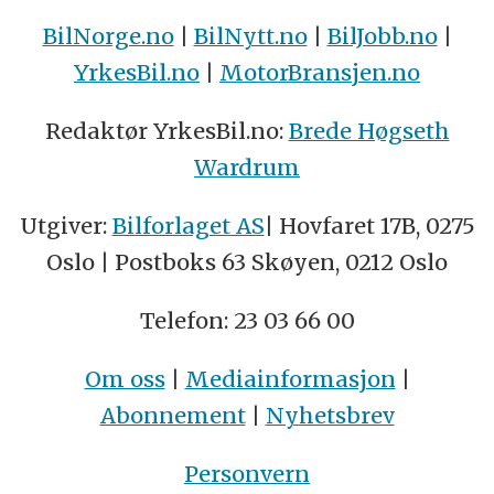
BilNorge.no
|
BilNytt.no
|
BilJobb.no
|
YrkesBil.no
|
MotorBransjen.no
Redaktør YrkesBil.no:
Brede Høgseth
Wardrum
Utgiver:
Bilforlaget AS
| Hovfaret 17B, 0275
Oslo | Postboks 63 Skøyen, 0212 Oslo
Telefon: 23 03 66 00
Om oss
|
Mediainformasjon
|
Abonnement
|
Nyhetsbrev
Personvern