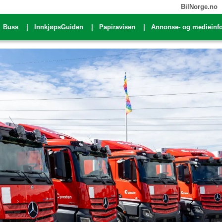
BilNorge.no
Buss
InnkjøpsGuiden
Papiravisen
Annonse- og medieinf