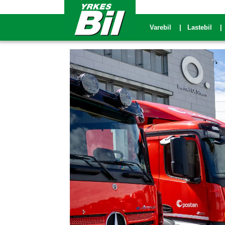
Varebil
Lastebil