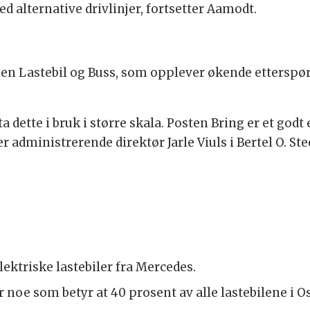
 alternative drivlinjer, fortsetter Aamodt.
teen Lastebil og Buss, som opplever økende etterspør
 å ta dette i bruk i større skala. Posten Bring er et go
r administrerende direktør Jarle Viuls i Bertel O. St
lektriske lastebiler fra Mercedes.
anger noe som betyr at 40 prosent av alle lastebilene i