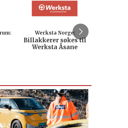
trum:
Werksta Norge:
Rodi
Billakkerer søkes til
Servi
Werksta Åsane
verks
No