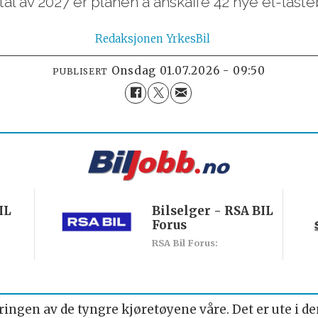
tal av 2027 er planen å anskaffe 42 nye el-lasteb
Redaksjonen
YrkesBil
onsdag 01.07.2026 - 09:50
PUBLISERT
IL
Bilselger - RSA BIL
Forus
RSA Bil Forus:
seringen av de tyngre kjøretøyene våre. Det er ute i de