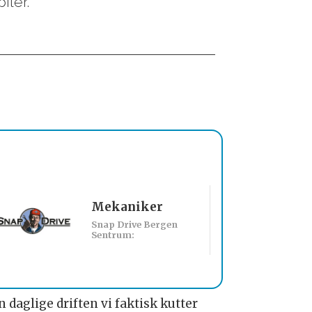
iler.
Mekaniker
Billakkerer sø
Snap Drive Bergen
Werksta Norge:
Sentrum:
n daglige driften vi faktisk kutter