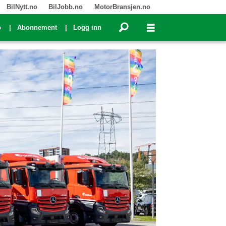
BilNytt.no
BilJobb.no
MotorBransjen.no
o
Abonnement
Logg inn