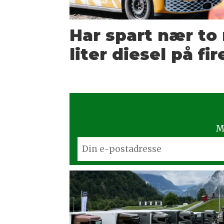
Har spart nær to 
liter diesel på fir
M