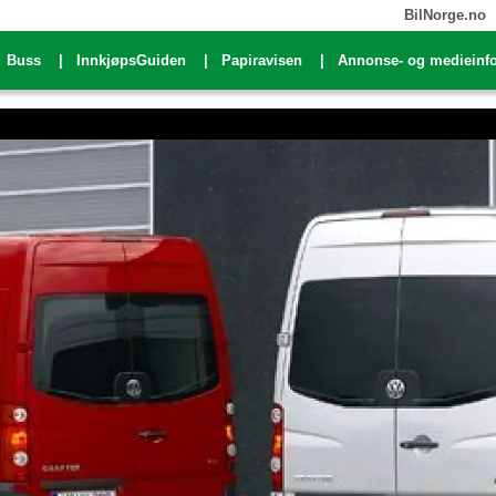
BilNorge.no
Buss
InnkjøpsGuiden
Papiravisen
Annonse- og medieinf