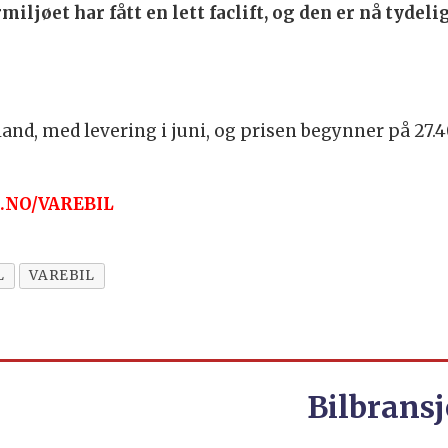
iljøet har fått en lett faclift, og den er nå tydel
kland, med levering i juni, og prisen begynner på 27.
L.NO/VAREBIL
L
VAREBIL
Bilbransj