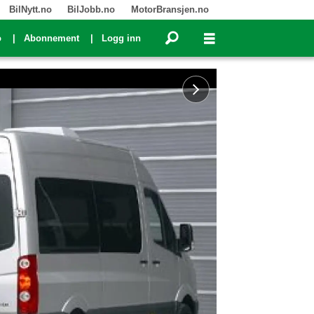
BilNytt.no
BilJobb.no
MotorBransjen.no
o
Abonnement
Logg inn