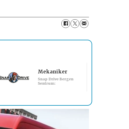
Mekaniker
Billakkerer sø
Snap Drive Bergen
Werksta Norge:
Sentrum: