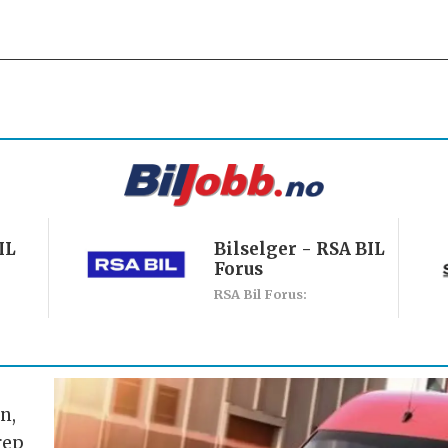
IL
Bilselger - RSA BIL
Forus
RSA Bil Forus:
n,
rep