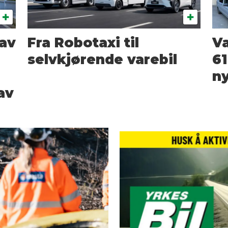
 av
Fra Robotaxi til
Va
selvkjørende varebil
61
ny
av