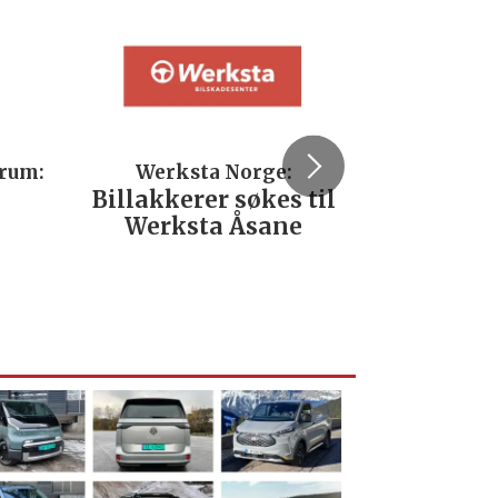
trum:
Werksta Norge:
Rodi
Billakkerer søkes til
Servi
Werksta Åsane
verks
No