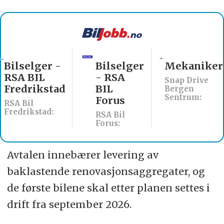
Bilselger
Mekaniker
Billakkerer
- RSA
søkes til
Snap Drive
BIL
Werksta
Bergen
Sentrum:
Forus
Åsane
RSA Bil
Werksta Norge:
Forus:
Avtalen innebærer levering av
baklastende renovasjonsaggregater, og
de første bilene skal etter planen settes i
drift fra september 2026.