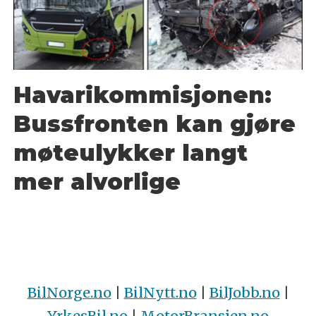
Havarikommisjonen:
Bussfronten kan gjøre
møteulykker langt
mer alvorlige
BilNorge.no
|
BilNytt.no
|
BilJobb.no
|
YrkesBil.no
|
MotorBransjen.no