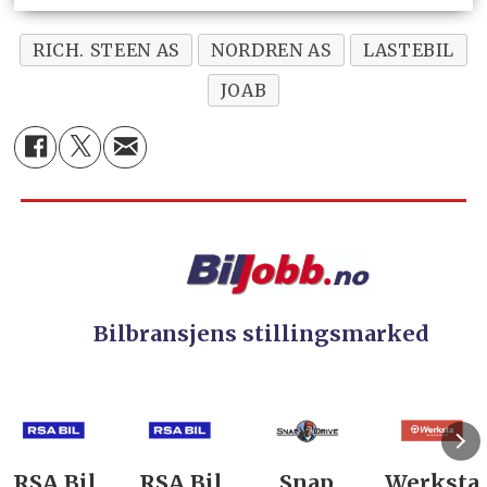
RICH. STEEN AS
NORDREN AS
LASTEBIL
JOAB
Bilbransjens stillingsmarked
RSA Bil
Snap
Werksta
Rodin &