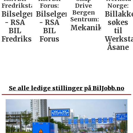
d:
Forus:
Drive
Norge:
Co AS:
Bergen
Bilselger
Billakkerer
Service
Sentrum:
- RSA
søkes
verkste
Mekaniker
BIL
til
Nordla
tad
Forus
Werksta
Åsane
Se
alle ledige stillinger på BilJobb.no