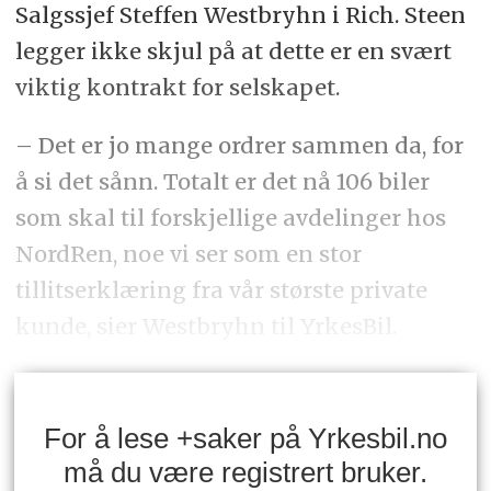
Salgssjef Steffen Westbryhn i Rich. Steen
legger ikke skjul på at dette er en svært
viktig kontrakt for selskapet.
– Det er jo mange ordrer sammen da, for
å si det sånn. Totalt er det nå 106 biler
som skal til forskjellige avdelinger hos
NordRen, noe vi ser som en stor
tillitserklæring fra vår største private
kunde, sier Westbryhn til YrkesBil.
For å lese +saker på Yrkesbil.no
må du være registrert bruker.