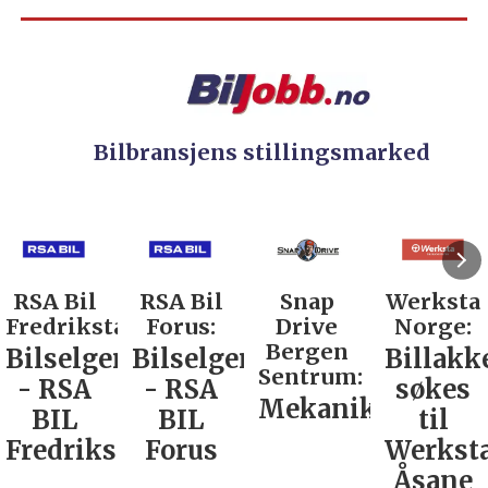
Bilbransjens stillingsmarked
RSA Bil
Snap
Werksta
Rodin &
d:
Forus:
Drive
Norge:
Co AS:
Bergen
Bilselger
Billakkerer
Service
Sentrum:
- RSA
søkes
verkste
Mekaniker
BIL
til
Nordla
tad
Forus
Werksta
Åsane