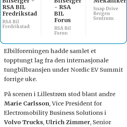
Bilselger
Mekaniker
Billakkerer
- RSA
søkes til
Snap Drive
BIL
Werksta
Bergen
Sentrum:
Forus
Åsane
RSA Bil
Werksta Norge:
Forus:
Elbilforeningen hadde samlet et
topptungt lag fra den internasjonale
tungbilbransjen under Nordic EV Summit
forrige uke.
På scenen i Lillestrøm stod blant andre
Marie Carlsson
, Vice President for
Electromobility Business Solutions i
Volvo Trucks
,
Ulrich Zimmer
, Senior