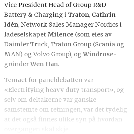
Vice President Head of Group R&D
Battery & Charging i
Traton
,
Cathrin
Idén
, Network Sales Manager Nordics i
ladeselskapet
Milence
(som eies av
Daimler Truck, Traton Group (Scania og
MAN) og Volvo Group), og
Windrose
-
gründer
Wen Han
.
Temaet for paneldebatten var
«Electrifying heavy duty transport», og
selv om deltakerne var ganske
samstemte om retningen, var det tydelig
at det også finnes ulike syn på hvordan
overgangen skal skje.