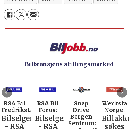
Bilbransjens stillingsmarked
RSA Bil
RSA Bil
Snap
Werksta
Fredrikstad:
Forus:
Drive
Norge:
Bergen
Bilselger
Bilselger
Billakk
Sentrum:
- RSA
- RSA
søkes