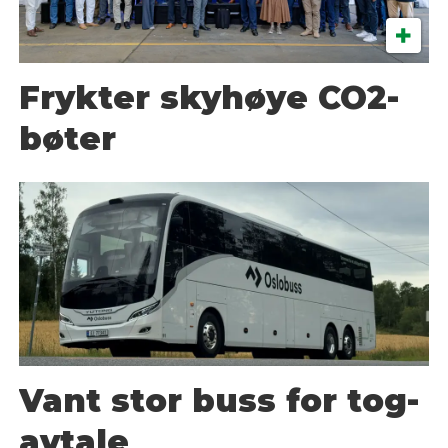
Frykter skyhøye CO2-
bøter
Vant stor buss for tog-
avtale