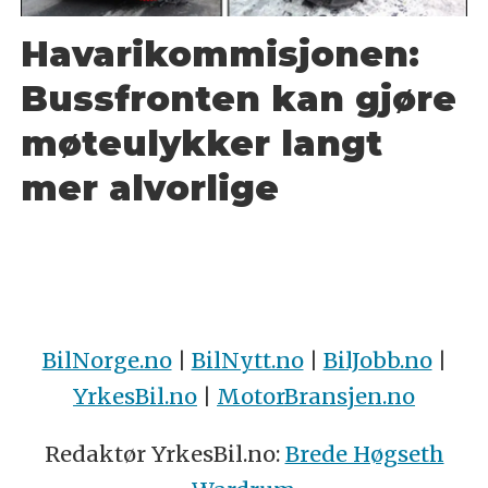
Havarikommisjonen:
Bussfronten kan gjøre
møteulykker langt
mer alvorlige
BilNorge.no
|
BilNytt.no
|
BilJobb.no
|
YrkesBil.no
|
MotorBransjen.no
Redaktør YrkesBil.no:
Brede Høgseth