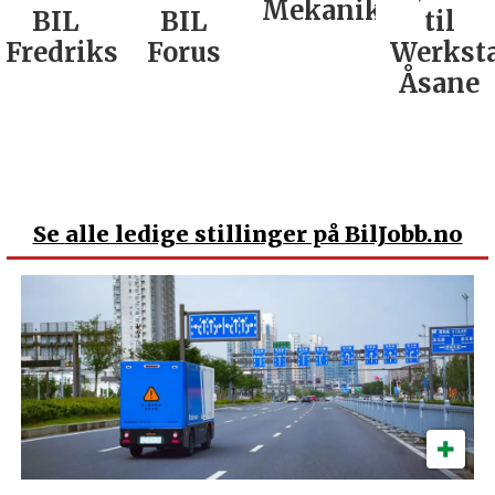
Mekaniker
BIL
BIL
til
Fredrikstad
Forus
Werkst
Åsane
Se
alle ledige stillinger på BilJobb.no