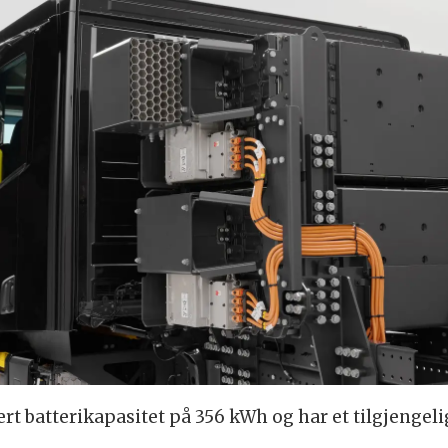
ert batterikapasitet på 356 kWh og har et tilgjengel