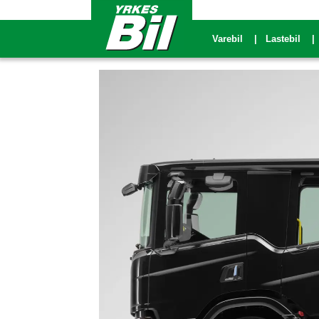
Varebil
Lastebil