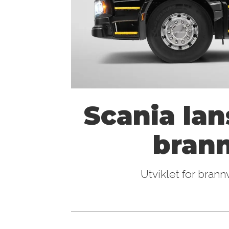
Scania lan
bran
Utviklet for bran