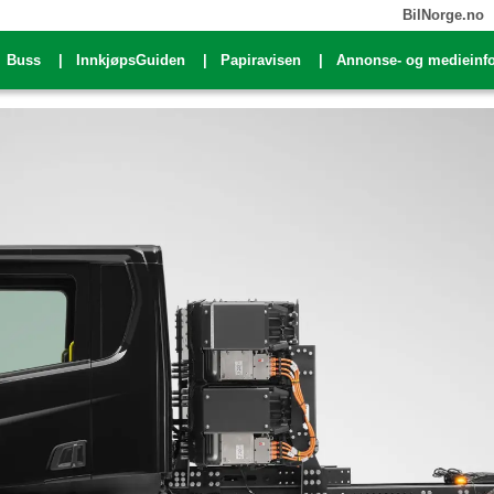
BilNorge.no
Buss
InnkjøpsGuiden
Papiravisen
Annonse- og medieinf