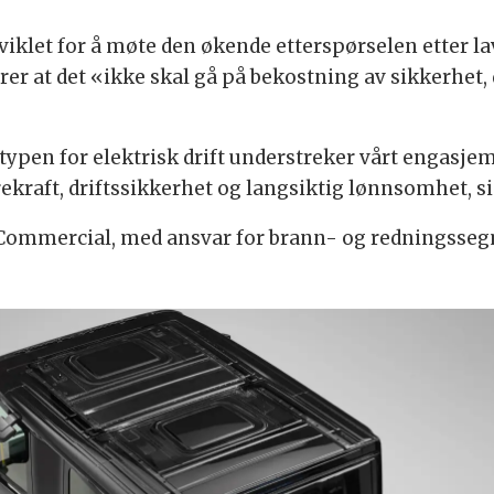
viklet for å møte den økende etterspørselen etter l
 at det «ikke skal gå på bekostning av sikkerhet, d
ypen for elektrisk drift understreker vårt engasjeme
ekraft, driftssikkerhet og langsiktig lønnsomhet, s
 Commercial, med ansvar for brann- og redningssegm