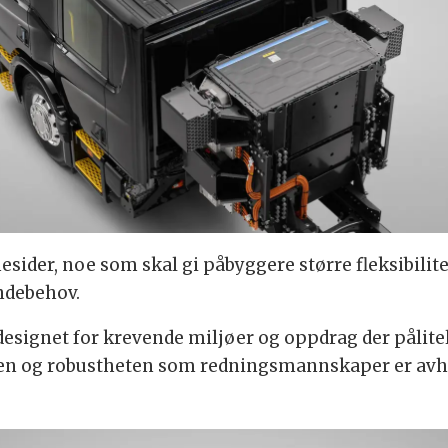
ider, noe som skal gi påbyggere større fleksibilitet
undebehov.
designet for krevende miljøer og oppdrag der pålite
ten og robustheten som redningsmannskaper er avheng