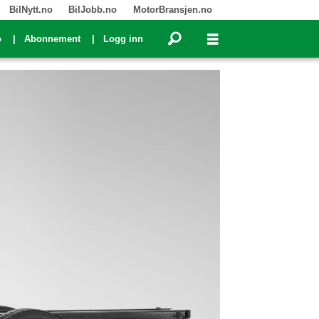
BilNytt.no
BilJobb.no
MotorBransjen.no
o
Abonnement
Logg inn