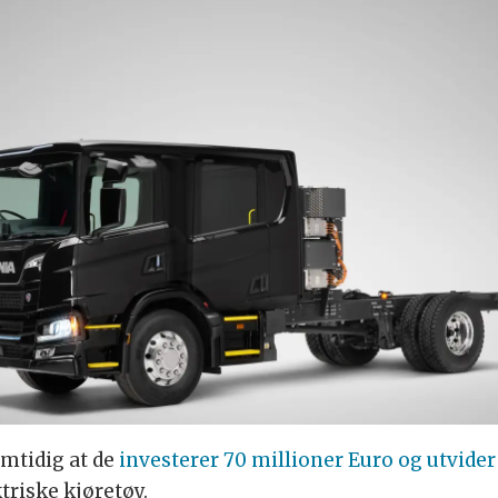
mtidig at de
investerer 70 millioner Euro og utvider 
triske kjøretøy.