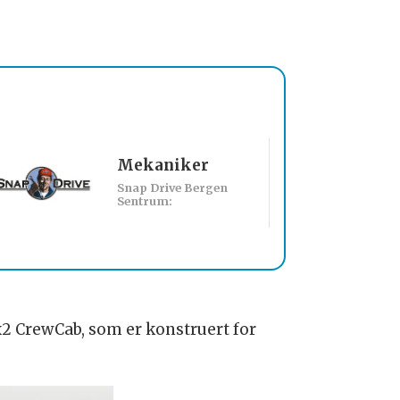
Mekaniker
Billakkerer sø
Snap Drive Bergen
Werksta Norge:
Sentrum:
x2 CrewCab, som er konstruert for