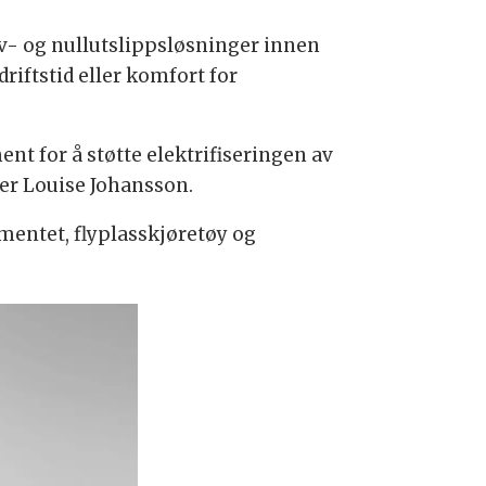
av- og nullutslippsløsninger innen
riftstid eller komfort for
nt for å støtte elektrifiseringen av
ier Louise Johansson.
entet, flyplasskjøretøy og