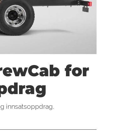
CrewCab for
pdrag
og innsatsoppdrag.