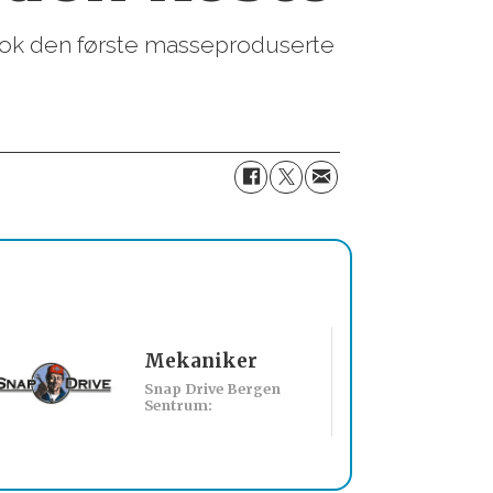
nok den første masseproduserte
Mekaniker
Billakkerer sø
Snap Drive Bergen
Werksta Norge:
Sentrum: