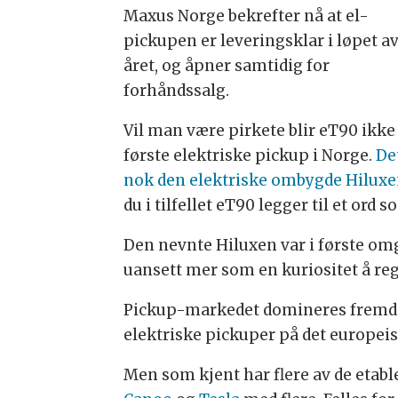
Maxus Norge bekrefter nå at el-
pickupen er leveringsklar i løpet a
året, og åpner samtidig for
forhåndssalg.
Vil man være pirkete blir eT90 ikke 
første elektriske pickup i Norge.
Det
nok den elektriske ombygde Hiluxe
du i tilfellet eT90 legger til et or
Den nevnte Hiluxen var i første om
uansett mer som en kuriositet å re
Pickup-markedet domineres fremdel
elektriske pickuper på det europei
Men som kjent har flere av de etab