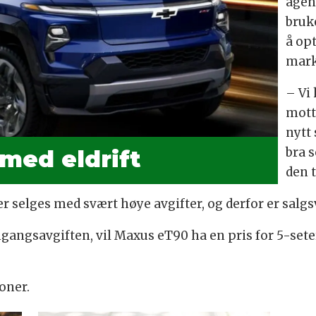
agent
bruk
å op
mark
– Vi 
motta
nytt
bra s
 med eldrift
den 
 selges med svært høye avgifter, og derfor er salgs
gangsavgiften, vil Maxus eT90 ha en pris for 5-sete
oner.