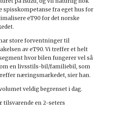
uret på Isuzu, og vil naturlig nok
e spisskompetanse fra eget hus for
timalisere eT90 for det norske
edet.
har store forventninger til
kelsen av eT90. Vi treffer et helt
 segment hvor bilen fungerer vel så
om en livsstils-bil/familiebil, som
treffer næringsmarkedet, sier han.
volumet veldig begrenset i dag.
r tilsvarende en 2-seters