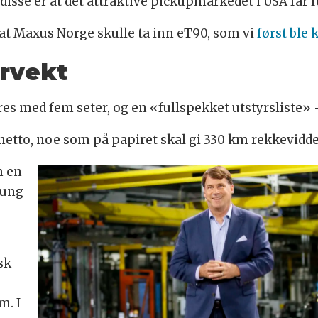
 disse er at det attraktive pickupmarkedet i USA får f
et at Maxus Norge skulle ta inn eT90, som vi
først ble k
rvekt
es med fem seter, og en «fullspekket utstyrsliste» 
 netto, noe som på papiret skal gi 330 km rekkevidd
m en
tung
sk
m. I