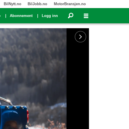
BilNytt.no
BilJobb.no
MotorBransjen.no
o
Abonnement
Logg inn