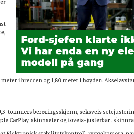
mer
ast
te,
Ford-sjefen klarte ik
Vi har enda en ny ele
modell på gang
9 meter i bredden og 1,80 meter i høyden. Akselavsta
0,3-tommers berøringsskjerm, seksveis setejustering
ple CarPlay, skinnseter og toveis-justerbart skinnra
net Elektronisk stabilitetskontroll, ryggekamera, p