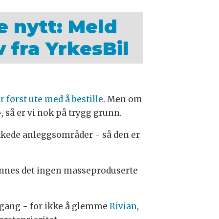
te nytt: Meld
 fra YrkesBil
 først ute med å bestille
. Men om
, så er vi nok på trygg grunn.
ukkede anleggsområder - så den er
innes det ingen masseproduserte
 gang - for ikke å glemme
Rivian
,