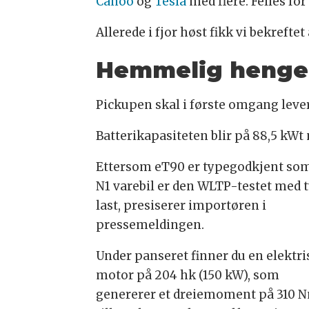
Canoo
og
Tesla
med flere. Felles for
Allerede i fjor høst fikk vi bekreft
Hemmelig henge
Pickupen skal i første omgang lever
Batterikapasiteten blir på 88,5 kWt
Ettersom eT90 er typegodkjent so
N1 varebil er den WLTP-testet med 
last, presiserer importøren i
pressemeldingen.
Under panseret finner du en elektri
motor på 204 hk (150 kW), som
genererer et dreiemoment på 310 N