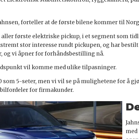
ahnsen, forteller at de første bilene kommer til Nor
s aller første elektriske pickup, i et segment som ti
stremt stor interesse rundt pickupen, og har bestilt e
r, og vi åpner for forhåndsbestilling nå.
 tidspunkt vil komme med ulike tilpasninger.
 som 5-seter, men vi vil se på mulighetene for å gjø
bilfordeler for firmakunder.
De
Jahns
med s