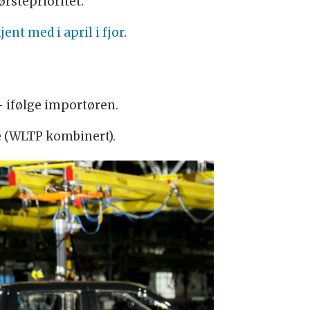
ørsteprioritet.
jent med i april i fjor
.
- ifølge importøren.
e (WLTP kombinert).