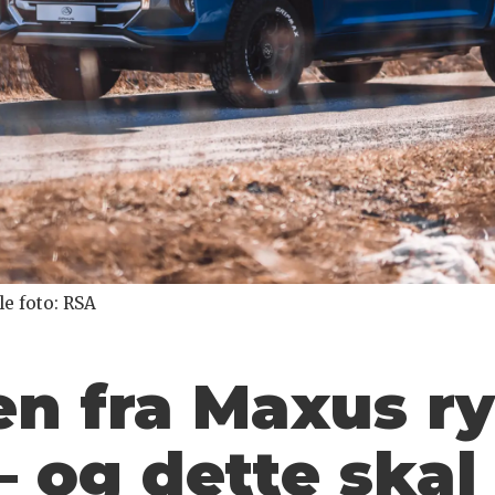
le foto: RSA
en fra Maxus r
 og dette skal