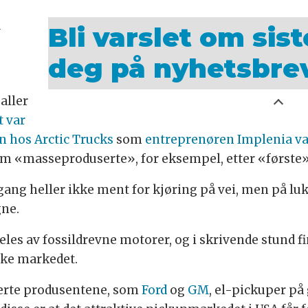
Bli varslet om sis
v
deg på nyhetsbrev
aller
 var
n hos Arctic Trucks
som
entreprenøren Implenia var
d som «masseproduserte», for eksempel, etter «første»
gang heller ikke ment for kjøring på vei, men på l
gne.
es av fossildrevne motorer, og i skrivende stund f
ske markedet.
lerte produsentene, som
Ford
og
GM
, el-pickuper på