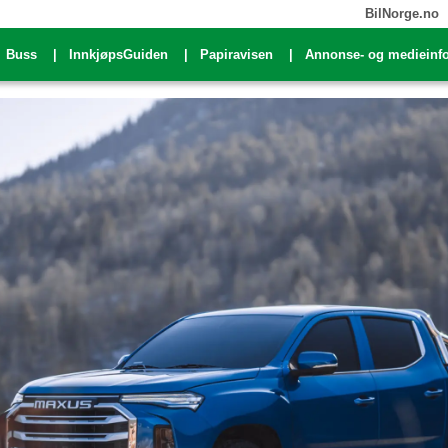
BilNorge.no
Buss
InnkjøpsGuiden
Papiravisen
Annonse- og medieinf