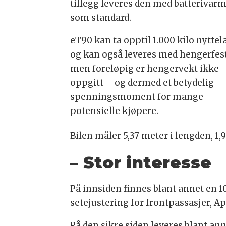
tillegg leveres den med batterivar
som standard.
eT90 kan ta opptil 1.000 kilo nyttel
og kan også leveres med hengerfes
men foreløpig er hengervekt ikke
oppgitt – og dermed et betydelig
spenningsmoment for mange
potensielle kjøpere.
Bilen måler 5,37 meter i lengden, 1,
– Stor interesse
På innsiden finnes blant annet en 1
setejustering for frontpassasjer, Ap
På den sikre siden leveres blant an