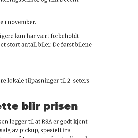
ge i november.
dligere kun har vært forbeholdt
t stort antall biler. De først bilene
re lokale tilpasninger til 2-seters-
tte blir prisen
en legger til at RSA er godt kjent
alg av pickup, spesielt fra