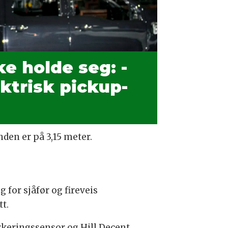
ke holde seg: -
ktrisk pickup-
nden er på 3,15 meter.
 for sjåfør og fireveis
tt.
arkeringssensor og Hill Decent