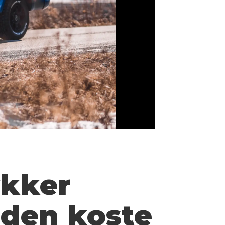
Snart blir den
ykker
 den koste