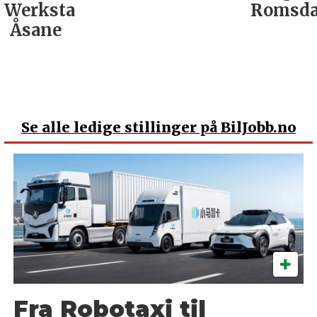
Werksta
Romsda
Åsane
Se
alle ledige stillinger på BilJobb.no
Fra Robotaxi til