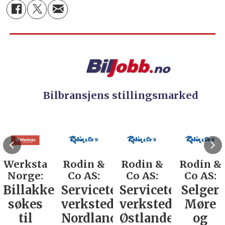
Bilbransjens stillingsmarked
Werksta
Rodin &
Rodin &
Rodin &
Norge:
Co AS:
Co AS:
Co AS:
Billakkerer
Servicetekniker
Servicetekniker
Selger
søkes
verkstedutstyr
verkstedutstyr
Møre
er
til
Nordland
Østlandet
og