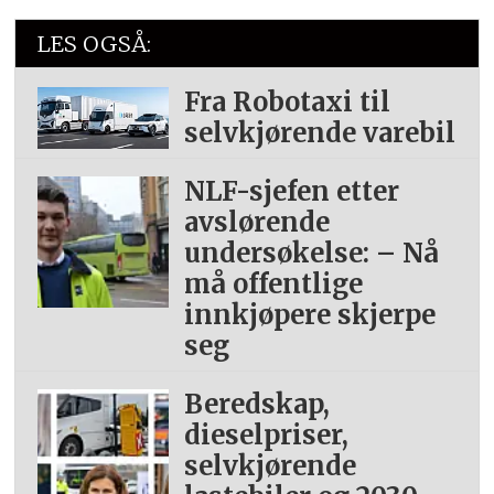
LES OGSÅ:
Fra Robotaxi til
selvkjørende varebil
NLF-sjefen etter
avslørende
undersøkelse: – Nå
må offentlige
innkjøpere skjerpe
seg
Beredskap,
dieselpriser,
selvkjørende