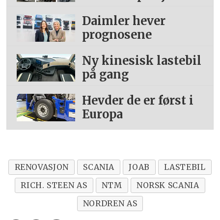
Daimler hever
prognosene
Ny kinesisk lastebil
på gang
Hevder de er først i
Europa
RENOVASJON
SCANIA
JOAB
LASTEBIL
RICH. STEEN AS
NTM
NORSK SCANIA
NORDREN AS