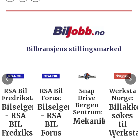
Bilbransjens stillingsmarked
RSA Bil
RSA Bil
Snap
Werksta
Fredrikstad:
Forus:
Drive
Norge:
Bergen
Bilselger
Bilselger
Billakk
Sentrum:
- RSA
- RSA
søkes
Mekaniker
BIL
BIL
til
Fredrikstad
Forus
Werkst