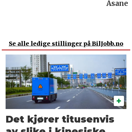
Åsane
Se
alle ledige stillinger på BilJobb.no
Det kjører titusenvis
av slike i kinesiske