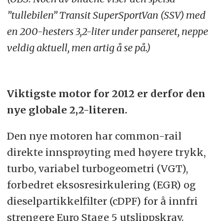
”tullebilen” Transit SuperSportVan (SSV) med
en 200-hesters 3,2-liter under panseret, neppe
veldig aktuell, men artig å se på.)
Viktigste motor for 2012 er derfor den
nye globale 2,2-literen.
Den nye motoren har common-rail
direkte innsprøyting med høyere trykk,
turbo, variabel turbogeometri (VGT),
forbedret eksosresirkulering (EGR) og
dieselpartikkelfilter (cDPF) for å innfri
strengere Euro Stage 5 utslippskrav.